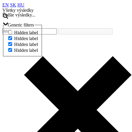
EN
SK
HU
Všetky výsledky
Ďalšie výsledky...
Generic filters
Hidden label
Hidden label
Hidden label
Hidden label
Ďalšie výsledky...