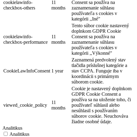
cookielawinfo-
11
Consent sa používa na
checkbox-others
months
zaznamenanie súhlasu
používateľa s cookies v
kategórii ,,Iné"
Tento súbor cookie nastavený
doplnkom GDPR Cookie
cookielawinfo-
11
Consent sa používa na
checkbox-performance
months
zaznamenanie súhlasu
používateľa s cookies v
kategórii ,,Výkonné"
Jókai cölöpös vízimalom és skanzen
Zaznamená predvolený stav
tlačidla príslušnej kategórie a
CookieLawInfoConsent
1 year
stav CCPA. Funguje iba v
koordinácii s primárnym
Jóka
súborom cookie.
Múzeumok, galériák
Turisztikai látnivalók
Cookie je nastavený doplnkom
GDPR Cookie Consent a
používa sa na uloženie toho, či
11
viewed_cookie_policy
používateľ súhlasil alebo
months
nesúhlasil s používaním
súborov cookie. Neuchováva
žiadne osobné údaje.
Analitikus
Analitikus