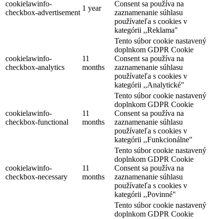
Turisztikai látnivalók
cookielawinfo-
Consent sa používa na
1 year
checkbox-advertisement
zaznamenanie súhlasu
používateľa s cookies v
kategórii ,,Reklama"
Tento súbor cookie nastavený
doplnkom GDPR Cookie
cookielawinfo-
11
Consent sa používa na
checkbox-analytics
months
zaznamenanie súhlasu
používateľa s cookies v
kategórii ,,Analytické"
Tento súbor cookie nastavený
doplnkom GDPR Cookie
cookielawinfo-
11
Consent sa používa na
checkbox-functional
months
zaznamenanie súhlasu
používateľa s cookies v
kategórii ,,Funkcionálne"
Tento súbor cookie nastavený
doplnkom GDPR Cookie
cookielawinfo-
11
Consent sa používa na
checkbox-necessary
months
zaznamenanie súhlasu
používateľa s cookies v
kategórii ,,Povinné"
Tento súbor cookie nastavený
doplnkom GDPR Cookie