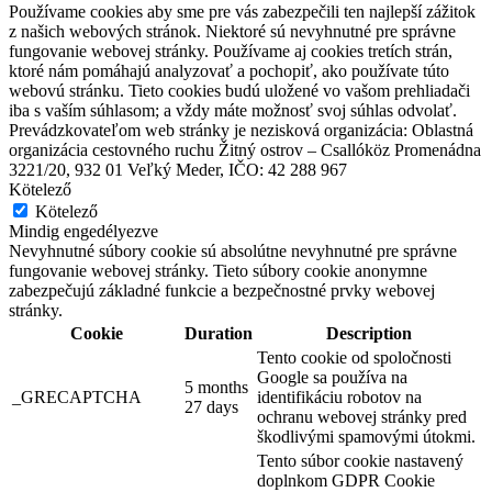
Používame cookies aby sme pre vás zabezpečili ten najlepší zážitok
z našich webových stránok. Niektoré sú nevyhnutné pre správne
fungovanie webovej stránky. Používame aj cookies tretích strán,
ktoré nám pomáhajú analyzovať a pochopiť, ako používate túto
webovú stránku. Tieto cookies budú uložené vo vašom prehliadači
iba s vaším súhlasom; a vždy máte možnosť svoj súhlas odvolať.
Prevádzkovateľom web stránky je nezisková organizácia: Oblastná
organizácia cestovného ruchu Žitný ostrov – Csallóköz Promenádna
3221/20, 932 01 Veľký Meder, IČO: 42 288 967
Kötelező
Kötelező
Mindig engedélyezve
Nevyhnutné súbory cookie sú absolútne nevyhnutné pre správne
fungovanie webovej stránky. Tieto súbory cookie anonymne
zabezpečujú základné funkcie a bezpečnostné prvky webovej
stránky.
Cookie
Duration
Description
Tento cookie od spoločnosti
Google sa používa na
Turisztikai információs központ Dunaszerdahely
5 months
_GRECAPTCHA
identifikáciu robotov na
27 days
ochranu webovej stránky pred
škodlivými spamovými útokmi.
Dunaszerdahely
Tento súbor cookie nastavený
doplnkom GDPR Cookie