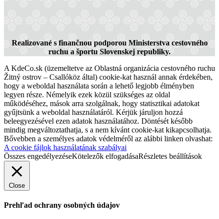
Dunaszerdahely
Múzeumok, galériák
Realizované s finančnou podporou Ministerstva cestovného
ruchu a športu Slovenskej republiky.
A KdeCo.sk (üzemeltetve az Oblastná organizácia cestovného ruchu
Žitný ostrov – Csallóköz által) cookie-kat használ annak érdekében,
hogy a weboldal használata során a lehető legjobb élményben
legyen része. Némelyik ezek közül szükséges az oldal
működéséhez, mások arra szolgálnak, hogy statisztikai adatokat
gyűjtsünk a weboldal használatáról. Kérjük járuljon hozzá
beleegyezésével ezen adatok használatához. Döntését később
mindig megváltoztathatja, s a nem kívánt cookie-kat kikapcsolhatja.
Bővebben a személyes adatok védelméről az alábbi linken olvashat:
A cookie fájlok használatának szabályai
Összes engedélyezése
Kötelezők elfogadása
Részletes beállítások
Close
Prehľad ochrany osobných údajov