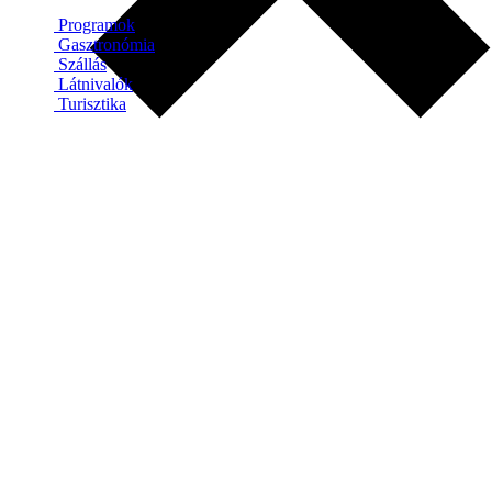
Programok
Gasztronómia
Szállás
Látnivalók
Turisztika