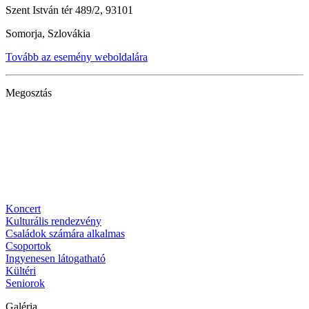
Szent István tér 489/2, 93101
Somorja, Szlovákia
Tovább az esemény weboldalára
Megosztás
Koncert
Kulturális rendezvény
Családok számára alkalmas
Csoportok
Ingyenesen látogatható
Kültéri
Seniorok
Galéria