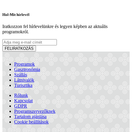
Hol-Mit hírlevél
Iratkozzon fel hírlevelünkre és legyen képben az aktuális
programokról.
FELIRATKOZÁS
Programok
Gasztronómia
Szállás
Látnivalók
Turisztika
Rólunk
Kapcsolat
GDPR
Programszervezőknek
Tartalom ajánlása
Vermes-villa
Cookie beállítások