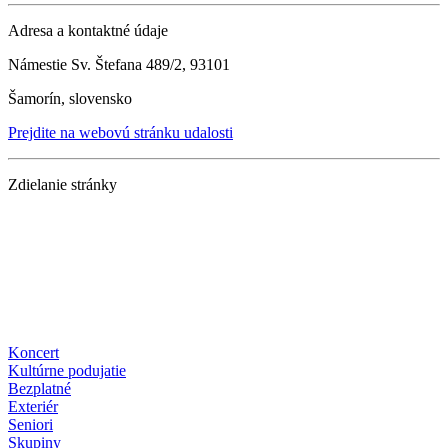
Adresa a kontaktné údaje
Námestie Sv. Štefana 489/2, 93101
Šamorín, slovensko
Prejdite na webovú stránku udalosti
Zdielanie stránky
Koncert
Kultúrne podujatie
Bezplatné
Exteriér
Seniori
Skupiny