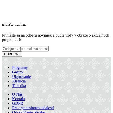
Malá večerná hudba
Kde-Čo newsletter
Šamorín, Júl 17
Prihláste sa na odberu noviniek a budte vždy v obraze o aktuálnych
Festival
Koncert
programoch.
ODBERAŤ
Programy
Gastro
Ubytovanie
Atrakcia
Turistika
O Nás
Kontakt
GDPR
Pre organizátorov udalostí
Odporúčanie obsahu