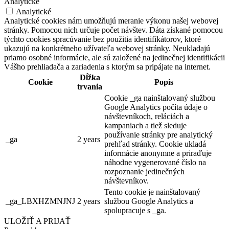
Analytické
Analytické
Analytické cookies nám umožňujú meranie výkonu našej webovej
stránky. Pomocou nich určuje počet návštev. Dáta získané pomocou
týchto cookies spracúvanie bez použitia identifikátorov, ktoré
ukazujú na konkrétneho užívateľa webovej stránky. Neukladajú
priamo osobné informácie, ale sú založené na jedinečnej identifikácii
Vášho prehliadača a zariadenia s ktorým sa pripájate na internet.
Dni svätého Štefana v Šamoríne
Dĺžka
Cookie
Popis
trvania
Cookie _ga nainštalovaný službou
Google Analytics počíta údaje o
Šamorín, August 14
návštevníkoch, reláciách a
kampaniach a tiež sleduje
Festival
Koncert
používanie stránky pre analytický
_ga
2 years
prehľad stránky. Cookie ukladá
informácie anonymne a priraďuje
náhodne vygenerované číslo na
rozpoznanie jedinečných
návštevníkov.
Tento cookie je nainštalovaný
_ga_LBXHZMNJNJ
2 years
službou Google Analytics a
spolupracuje s _ga.
ULOŽIŤ A PRIJAŤ