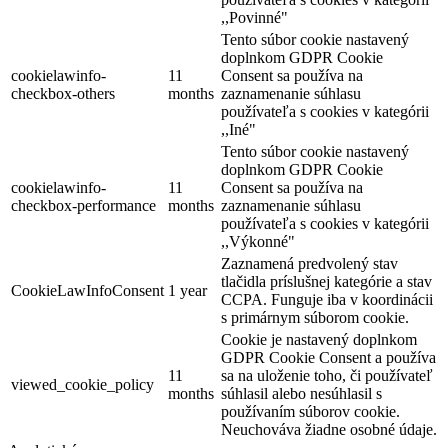
,,Povinné"
Tento súbor cookie nastavený
doplnkom GDPR Cookie
cookielawinfo-
11
Consent sa používa na
checkbox-others
months
zaznamenanie súhlasu
používateľa s cookies v kategórii
,,Iné"
Tento súbor cookie nastavený
doplnkom GDPR Cookie
cookielawinfo-
11
Consent sa používa na
checkbox-performance
months
zaznamenanie súhlasu
používateľa s cookies v kategórii
,,Výkonné"
Zaznamená predvolený stav
tlačidla príslušnej kategórie a stav
CookieLawInfoConsent
1 year
CCPA. Funguje iba v koordinácii
s primárnym súborom cookie.
Cookie je nastavený doplnkom
GDPR Cookie Consent a používa
11
sa na uloženie toho, či používateľ
viewed_cookie_policy
months
súhlasil alebo nesúhlasil s
používaním súborov cookie.
Neuchováva žiadne osobné údaje.