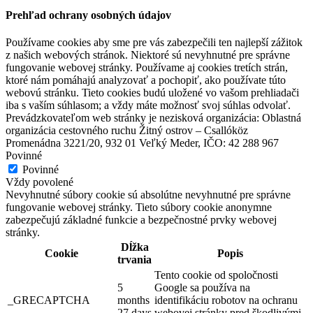
Prehľad ochrany osobných údajov
Používame cookies aby sme pre vás zabezpečili ten najlepší zážitok
z našich webových stránok. Niektoré sú nevyhnutné pre správne
fungovanie webovej stránky. Používame aj cookies tretích strán,
ktoré nám pomáhajú analyzovať a pochopiť, ako používate túto
webovú stránku. Tieto cookies budú uložené vo vašom prehliadači
iba s vaším súhlasom; a vždy máte možnosť svoj súhlas odvolať.
Prevádzkovateľom web stránky je nezisková organizácia: Oblastná
organizácia cestovného ruchu Žitný ostrov – Csallóköz
Promenádna 3221/20, 932 01 Veľký Meder, IČO: 42 288 967
Povinné
Povinné
Vždy povolené
Nevyhnutné súbory cookie sú absolútne nevyhnutné pre správne
fungovanie webovej stránky. Tieto súbory cookie anonymne
zabezpečujú základné funkcie a bezpečnostné prvky webovej
Podujatia v x-bionic sphere 2026
stránky.
Dĺžka
Cookie
Popis
trvania
Šamorín, Február 20
Tento cookie od spoločnosti
5
Google sa používa na
Festival
Kultúrne podujatie
_GRECAPTCHA
months
identifikáciu robotov na ochranu
27 days
webovej stránky pred škodlivými