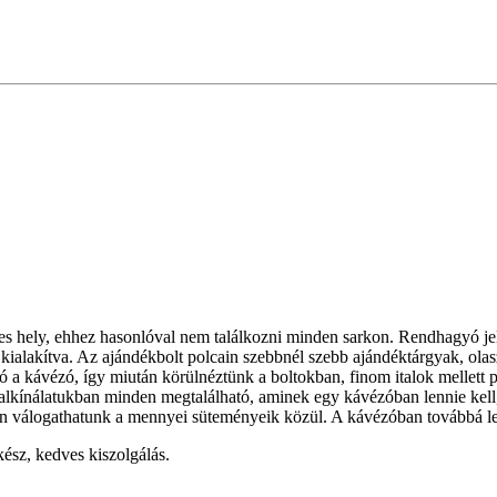
 hely, ehhez hasonlóval nem találkozni minden sarkon. Rendhagyó jell
kialakítva. Az ajándékbolt polcain szebbnél szebb ajándéktárgyak, olasz
ható a kávézó, így miután körülnéztünk a boltokban, finom italok melle
talkínálatukban minden megtalálható, aminek egy kávézóban lennie kell, 
n válogathatunk a mennyei süteményeik közül. A kávézóban továbbá lehe
kész, kedves kiszolgálás.