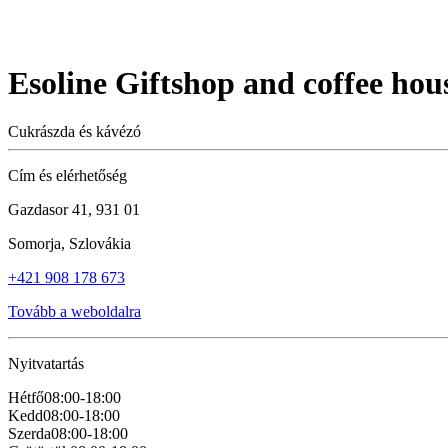
Esoline Giftshop and coffee hou
Cukrászda és kávézó
Cím és elérhetőség
Gazdasor 41, 931 01
Somorja, Szlovákia
+421 908 178 673
Tovább a weboldalra
Nyitvatartás
Hétfő
08:00-18:00
Kedd
08:00-18:00
Szerda
08:00-18:00