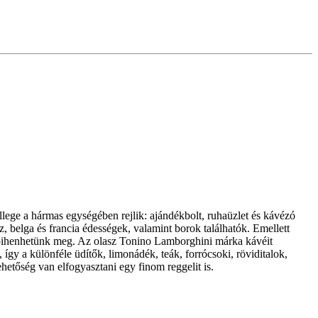
ege a hármas egységében rejlik: ajándékbolt, ruhaüzlet és kávézó
, belga és francia édességek, valamint borok találhatók. Emellett
tt pihenhetünk meg. Az olasz Tonino Lamborghini márka kávéit
így a különféle üdítők, limonádék, teák, forrócsoki, röviditalok,
tőség van elfogyasztani egy finom reggelit is.