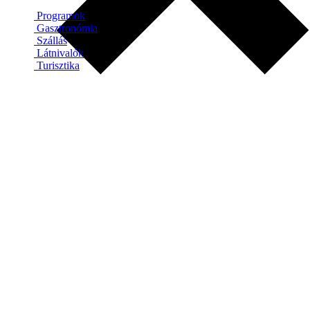
Programok
Gasztronómia
Szállás
Látnivalók
Turisztika