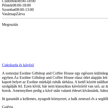
Csütörtök
08:00-18:00
Péntek
08:00-18:00
Szombat
08:00-13:00
Vasárnap
Zárva
Megosztás
Cukrászda és kávézó
A somorjai Esoline Giftshop and Coffee House egy egészen különleges
egyben.Az Esoline Giftshop and Coffee House olasz ötlet alapján lett 
kapott helyet az Esoline márkájú ruhák tárháza. A kettő között talál
szolgálják fel. Ezen kívül, bár nem klasszikus kávézóról van szó, az i
borok. Amennyiben pedig a kávé után valami édeset kívánnánk, bátra
Itt garantált a kellemes, nyugodt környezet, a halk zeneszó és a segítő
Galéria