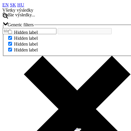
EN
SK
HU
Všetky výsledky
Ďalšie výsledky...
Generic filters
Hidden label
Hidden label
Hidden label
Hidden label