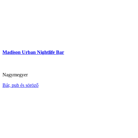
Madison Urban Nightlife Bar
Nagymegyer
Bár, pub és söröző
PLATZ Bistro & Bar
Dunaszerdahely