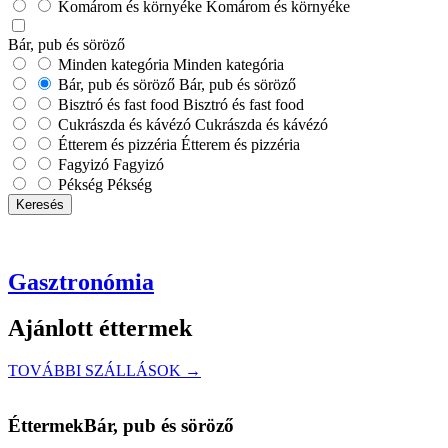
Komárom és környéke
Komárom és környéke
Bár, pub és söröző
Minden kategória
Minden kategória
Bár, pub és söröző
Bár, pub és söröző
Bisztró és fast food
Bisztró és fast food
Cukrászda és kávézó
Cukrászda és kávézó
Étterem és pizzéria
Étterem és pizzéria
Fagyizó
Fagyizó
Pékség
Pékség
Keresés
Gasztronómia
Ajánlott éttermek
TOVÁBBI SZÁLLÁSOK →
Éttermek
Bár, pub és söröző