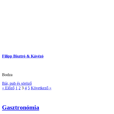
Filipp Bisztró & Kávézó
Bodza
Bár, pub és söröző
« Előző
1
2
3
4
5
Következő »
Gasztronómia