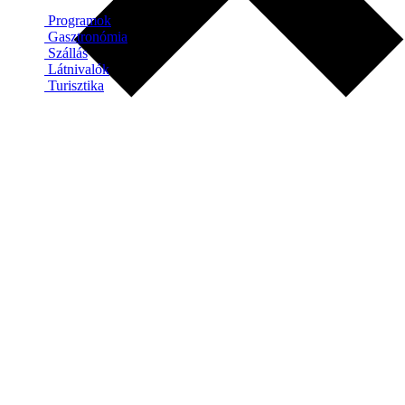
Programok
Gasztronómia
Szállás
Látnivalók
Turisztika