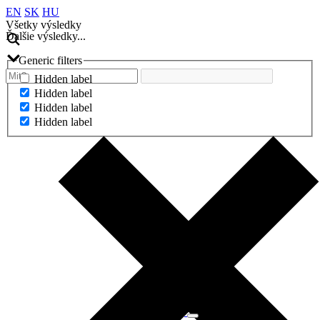
EN
SK
HU
Všetky výsledky
Ďalšie výsledky...
Generic filters
Hidden label
Hidden label
Hidden label
Hidden label