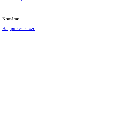
Komárno
Bár, pub és söröző