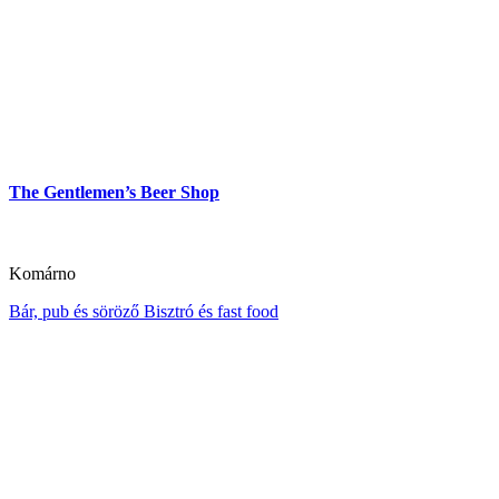
The Gentlemen’s Beer Shop
Komárno
Bár, pub és söröző
Bisztró és fast food
New York Coffee & Restaurant
Dunaszerdahely
Cukrászda és kávézó
Étterem és pizzéria