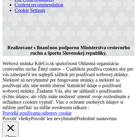
Content recommendation
Dunajská Streda, 01
Cookie Settings
Realizované s finančnou podporou Ministerstva cestovného
ruchu a športu Slovenskej republiky.
Webová stránka KdeCo.sk spoločnosti Oblastná organizácia
cestovného ruchu Žitný ostrov – Csallóköz používa cookies aby pre
vás zabezpečil ten najlepší zážitok pri používaní webovej stránky.
Niektoré sú nevyhnutné pre fungovanie stránky a niektoré sa
používajú aby sme mohli zbierať štatistické údaje o používaní
webovej stránky. Žiadame Vás, aby ste súhlasili s používaním
týchto údajov, ale vždy máte možnosť zmeniť svoje rozhodnutie a
nežiaduce cookies vypnúť. Viac o ochrane osobných údajov si
môžete prečítať na nižšie uvedenom odkaze :
Pravidlá používania súborov cookie
Povoliť všetky
Povoliť len nevyhnutné
Podrobné nastavenia
Close