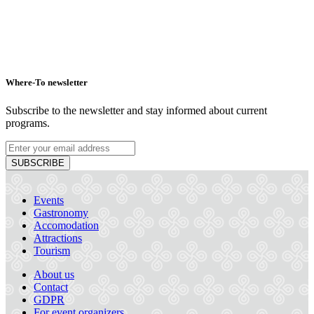
Where-To newsletter
Subscribe to the newsletter and stay informed about current
programs.
SUBSCRIBE
Events
Gastronomy
Accomodation
Attractions
Tourism
About us
Thermalpark Dunajská Streda
Contact
GDPR
For event organizers