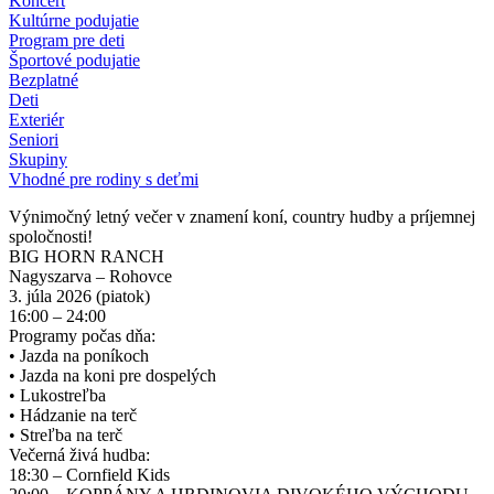
Koncert
Kultúrne podujatie
Program pre deti
Športové podujatie
Bezplatné
Deti
Exteriér
Seniori
Skupiny
Vhodné pre rodiny s deťmi
Výnimočný letný večer v znamení koní, country hudby a príjemnej
spoločnosti!
BIG HORN RANCH
Nagyszarva – Rohovce
3. júla 2026 (piatok)
16:00 – 24:00
Programy počas dňa:
• Jazda na poníkoch
• Jazda na koni pre dospelých
• Lukostreľba
• Hádzanie na terč
• Streľba na terč
Večerná živá hudba:
18:30 – Cornfield Kids