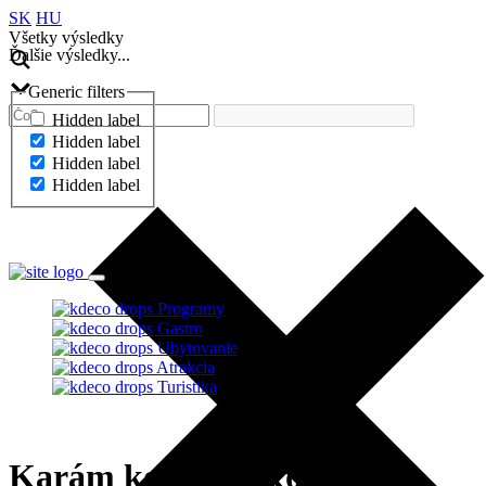
SK
HU
Všetky výsledky
Ďalšie výsledky...
Generic filters
Hidden label
Hidden label
Hidden label
Hidden label
Ďalšie výsledky...
Programy
Gastro
Ubytovanie
Atrakcia
Turistika
Karám koncert (Koncert v