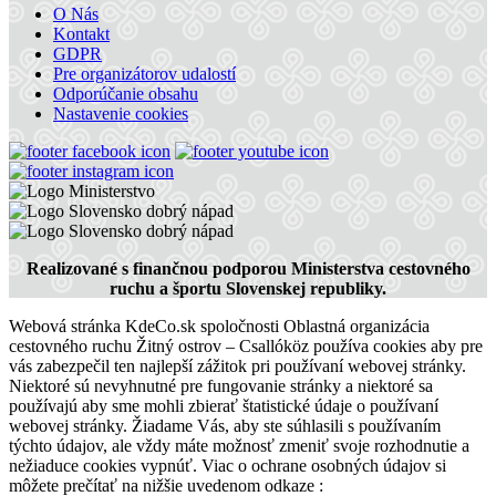
O Nás
Art Hotel Kaštieľ
Kontakt
GDPR
Pre organizátorov udalostí
Odporúčanie obsahu
Tomášov
Nastavenie cookies
Hotel
Apartmán Lenka
Realizované s finančnou podporou Ministerstva cestovného
Veľký Meder
ruchu a športu Slovenskej republiky.
Apartmán
Webová stránka KdeCo.sk spoločnosti Oblastná organizácia
cestovného ruchu Žitný ostrov – Csallóköz používa cookies aby pre
vás zabezpečil ten najlepší zážitok pri používaní webovej stránky.
Hotel Amade Château
Niektoré sú nevyhnutné pre fungovanie stránky a niektoré sa
používajú aby sme mohli zbierať štatistické údaje o používaní
webovej stránky. Žiadame Vás, aby ste súhlasili s používaním
týchto údajov, ale vždy máte možnosť zmeniť svoje rozhodnutie a
Vrakúň
nežiaduce cookies vypnúť. Viac o ochrane osobných údajov si
môžete prečítať na nižšie uvedenom odkaze :