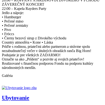
20:00 – KOPPÁNY A HRDINOVIA DIVOKÉHO VÝCHODU
ZÁVEREČNÝ KONCERT
22:00 – Kapela Rayders Party
Jedlo a nápoje:
• Hamburger
• Pečené mäso
• Pečené zemiaky
• Pivo
• Fröccs
• Čierny bezový sirup z Divokého východu
Country atmosféra • Kone • Láska
Príďte s rodinou, priateľmi alebo partnerom a strávme spolu
nezabudnuteľný večer v útulných ohradách ranča Big Horn!
Podujatie je pre všetkých ZADARMO!
Označte sa ako „Prídem“ a pozvite aj svojich priateľov!
Realizované s finančnou podporou Fondu na podporu kultúry
národnostných menšín.
Galéria
Ubytovanie