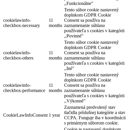
,,Funkcionálne"
Tento súbor cookie nastavený
doplnkom GDPR Cookie
cookielawinfo-
11
Consent sa používa na
checkbox-necessary
months
zaznamenanie súhlasu
používateľa s cookies v kategórii
,,Povinné"
Tento súbor cookie nastavený
doplnkom GDPR Cookie
cookielawinfo-
11
Consent sa používa na
checkbox-others
months
zaznamenanie súhlasu
používateľa s cookies v kategórii
,,Iné"
Tento súbor cookie nastavený
doplnkom GDPR Cookie
cookielawinfo-
11
Consent sa používa na
checkbox-performance
months
zaznamenanie súhlasu
používateľa s cookies v kategórii
,,Výkonné"
Zaznamená predvolený stav
tlačidla príslušnej kategórie a stav
CookieLawInfoConsent
1 year
CCPA. Funguje iba v koordinácii
s primárnym súborom cookie.
Cookie je nastavený doplnkom