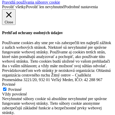
Hotel
Pravidlá používania súborov cookie
Povoliť všetky
Povoliť len nevyhnutné
Podrobné nastavenia
Hotel Thermalpark***
Close
Prehľad ochrany osobných údajov
Dunajská Streda
Hotel
Používame cookies aby sme pre vás zabezpečili ten najlepší zážitok
z našich webových stránok. Niektoré sú nevyhnutné pre správne
fungovanie webovej stránky. Používame aj cookies tretích strán,
ktoré nám pomáhajú analyzovať a pochopiť, ako používate túto
webovú stránku. Tieto cookies budú uložené vo vašom prehliadači
iba s vaším súhlasom; a vždy máte možnosť svoj súhlas odvolať.
Prevádzkovateľom web stránky je nezisková organizácia: Oblastná
organizácia cestovného ruchu Žitný ostrov – Csallóköz
Promenádna 3221/20, 932 01 Veľký Meder, IČO: 42 288 967
Povinné
Povinné
Vždy povolené
Nevyhnutné súbory cookie sú absolútne nevyhnutné pre správne
fungovanie webovej stránky. Tieto súbory cookie anonymne
zabezpečujú základné funkcie a bezpečnostné prvky webovej
stránky.