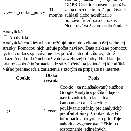
GDPR Cookie Consent a používa
11
sa na uloženie toho, či používateľ
viewed_cookie_policy
months
súhlasil alebo nesúhlasil s
používaním súborov cookie.
Neuchováva žiadne osobné údaje.
Analytické
Analytické
Analytické cookies nám umožňujú meranie výkonu našej webovej
stránky. Pomocou nich určuje počet návštev. Dáta získané pomocou
týchto cookies spracúvanie bez použitia identifikátorov, ktoré
ukazujú na konkrétneho užívateľa webovej stránky. Neukladajú
priamo osobné informácie, ale sú založené na jedinečnej identifikácii
Vášho prehliadača a zariadenia s ktorým sa pripájate na internet.
Dĺžka
Cookie
Popis
trvania
Cookie _ga nainštalovaný službou
Google Analytics počíta údaje o
návštevníkoch, reláciách a
kampaniach a tiež sleduje
používanie stránky pre analytický
_ga
2 years
prehľad stránky. Cookie ukladá
informácie anonymne a priraďuje
náhodne vygenerované číslo na
rozpoznanie jedinečných