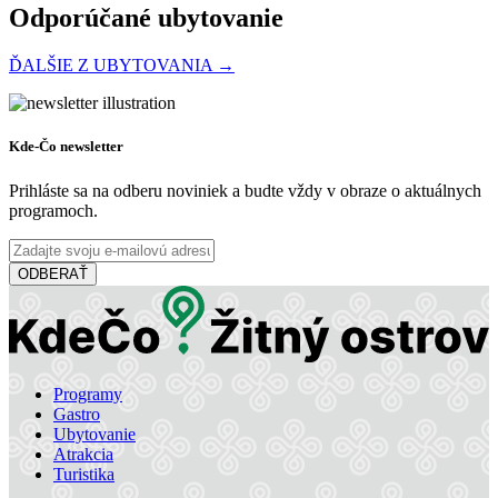
Odporúčané ubytovanie
ĎALŠIE Z UBYTOVANIA →
Penzión Fortune
Kde-Čo newsletter
Prihláste sa na odberu noviniek a budte vždy v obraze o aktuálnych
programoch.
Dunajská Streda
Penzión
ODBERAŤ
Hotel Legend
Programy
Dunajská Streda
Gastro
Ubytovanie
Hotel
Atrakcia
Turistika