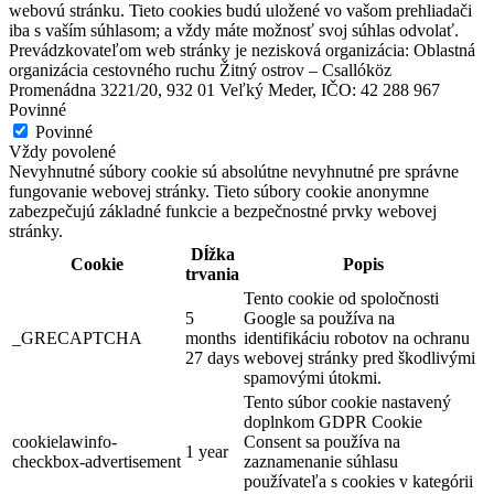
webovú stránku. Tieto cookies budú uložené vo vašom prehliadači
iba s vaším súhlasom; a vždy máte možnosť svoj súhlas odvolať.
Prevádzkovateľom web stránky je nezisková organizácia: Oblastná
organizácia cestovného ruchu Žitný ostrov – Csallóköz
Promenádna 3221/20, 932 01 Veľký Meder, IČO: 42 288 967
Povinné
Povinné
Vždy povolené
Nevyhnutné súbory cookie sú absolútne nevyhnutné pre správne
fungovanie webovej stránky. Tieto súbory cookie anonymne
zabezpečujú základné funkcie a bezpečnostné prvky webovej
stránky.
Dĺžka
Cookie
Popis
trvania
Tento cookie od spoločnosti
Vermesova vila
5
Google sa používa na
_GRECAPTCHA
months
identifikáciu robotov na ochranu
27 days
webovej stránky pred škodlivými
spamovými útokmi.
Dunajská Streda
Tento súbor cookie nastavený
Múzeá a galérie
doplnkom GDPR Cookie
cookielawinfo-
Consent sa používa na
1 year
checkbox-advertisement
zaznamenanie súhlasu
používateľa s cookies v kategórii