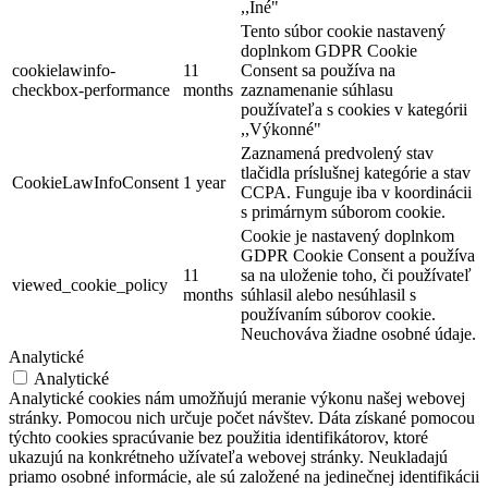
,,Iné"
Tento súbor cookie nastavený
doplnkom GDPR Cookie
cookielawinfo-
11
Consent sa používa na
checkbox-performance
months
zaznamenanie súhlasu
používateľa s cookies v kategórii
Vodný kolový mlyn a skanzen v Jelke
,,Výkonné"
Zaznamená predvolený stav
tlačidla príslušnej kategórie a stav
CookieLawInfoConsent
1 year
CCPA. Funguje iba v koordinácii
Jelka
s primárnym súborom cookie.
Múzeá a galérie
Turistické atrakcie
Cookie je nastavený doplnkom
GDPR Cookie Consent a používa
11
sa na uloženie toho, či používateľ
viewed_cookie_policy
months
súhlasil alebo nesúhlasil s
používaním súborov cookie.
Neuchováva žiadne osobné údaje.
Analytické
Analytické
Analytické cookies nám umožňujú meranie výkonu našej webovej
stránky. Pomocou nich určuje počet návštev. Dáta získané pomocou
týchto cookies spracúvanie bez použitia identifikátorov, ktoré
ukazujú na konkrétneho užívateľa webovej stránky. Neukladajú
priamo osobné informácie, ale sú založené na jedinečnej identifikácii