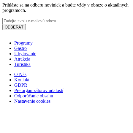
Prihláste sa na odberu noviniek a budte vždy v obraze o aktuálnych
programoch.
ODBERAŤ
Programy
Gastro
Ubytovanie
Atrakcia
Turistika
O Nás
Kontakt
GDPR
Slovakia Ring
Pre organizátorov udalostí
Odporúčanie obsahu
Nastavenie cookies
Orechová Potôň
Turistické atrakcie