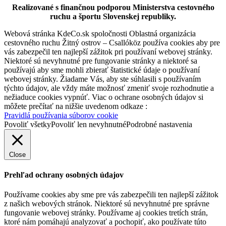
Realizované s finančnou podporou Ministerstva cestovného
ruchu a športu Slovenskej republiky.
Webová stránka KdeCo.sk spoločnosti Oblastná organizácia
cestovného ruchu Žitný ostrov – Csallóköz používa cookies aby pre
vás zabezpečil ten najlepší zážitok pri používaní webovej stránky.
Niektoré sú nevyhnutné pre fungovanie stránky a niektoré sa
používajú aby sme mohli zbierať štatistické údaje o používaní
webovej stránky. Žiadame Vás, aby ste súhlasili s používaním
týchto údajov, ale vždy máte možnosť zmeniť svoje rozhodnutie a
nežiaduce cookies vypnúť. Viac o ochrane osobných údajov si
môžete prečítať na nižšie uvedenom odkaze :
Pravidlá používania súborov cookie
Povoliť všetky
Povoliť len nevyhnutné
Podrobné nastavenia
Close
Prehľad ochrany osobných údajov
Používame cookies aby sme pre vás zabezpečili ten najlepší zážitok
z našich webových stránok. Niektoré sú nevyhnutné pre správne
fungovanie webovej stránky. Používame aj cookies tretích strán,
ktoré nám pomáhajú analyzovať a pochopiť, ako používate túto