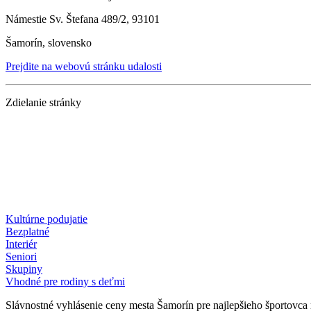
Námestie Sv. Štefana 489/2, 93101
Šamorín, slovensko
Prejdite na webovú stránku udalosti
Zdielanie stránky
Kultúrne podujatie
Bezplatné
Interiér
Seniori
Skupiny
Vhodné pre rodiny s deťmi
Slávnostné vyhlásenie ceny mesta Šamorín pre najlepšieho športovca