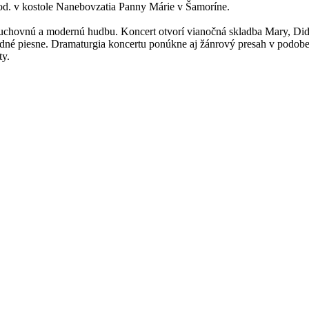
hod. v kostole Nanebovzatia Panny Márie v Šamoríne.
 duchovnú a modernú hudbu. Koncert otvorí vianočná skladba Mary, Di
rodné piesne. Dramaturgia koncertu ponúkne aj žánrový presah v podob
ty.