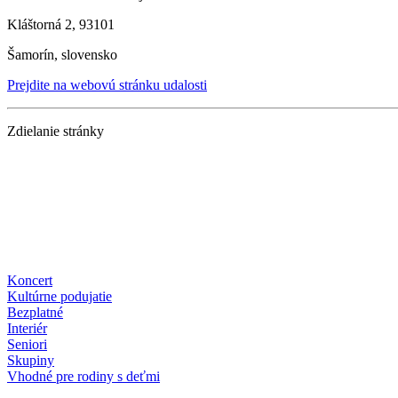
Kláštorná 2, 93101
Šamorín, slovensko
Prejdite na webovú stránku udalosti
Zdielanie stránky
Koncert
Kultúrne podujatie
Bezplatné
Interiér
Seniori
Skupiny
Vhodné pre rodiny s deťmi