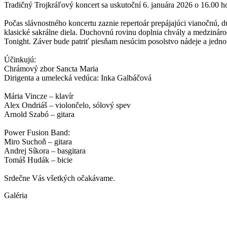
Tradičný Trojkráľový koncert sa uskutoční 6. januára 2026 o 16.00 
Počas slávnostného koncertu zaznie repertoár prepájajúci vianočnú,
klasické sakrálne diela. Duchovnú rovinu doplnia chvály a medziná
Tonight. Záver bude patriť piesňam nesúcim posolstvo nádeje a jedno
Účinkujú:
Chrámový zbor Sancta Maria
Dirigenta a umelecká vedúca: Inka Galbáčová
Mária Vincze – klavír
Alex Ondriáš – violončelo, sólový spev
Arnold Szabó – gitara
Power Fusion Band:
Miro Suchoň – gitara
Andrej Síkora – basgitara
Tomáš Hudák – bicie
Srdečne Vás všetkých očakávame.
Galéria