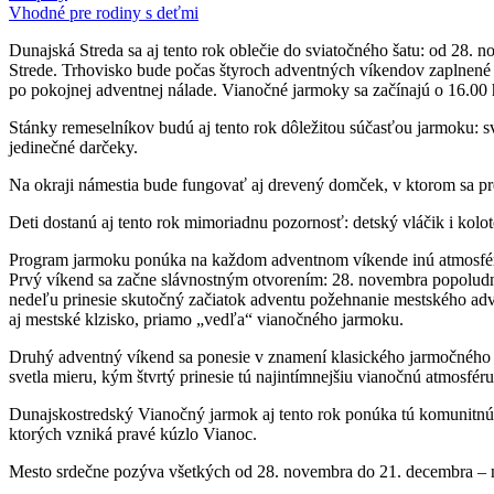
Vhodné pre rodiny s deťmi
Dunajská Streda sa aj tento rok oblečie do sviatočného šatu: od 28
Strede. Trhovisko bude počas štyroch adventných víkendov zaplnené 
po pokojnej adventnej nálade. Vianočné jarmoky sa začínajú o 16.00 
Stánky remeselníkov budú aj tento rok dôležitou súčasťou jarmoku: sv
jedinečné darčeky.
Na okraji námestia bude fungovať aj drevený domček, v ktorom sa p
Deti dostanú aj tento rok mimoriadnu pozornosť: detský vláčik i kol
Program jarmoku ponúka na každom adventnom víkende inú atmosfé
Prvý víkend sa začne slávnostným otvorením: 28. novembra popoludní
nedeľu prinesie skutočný začiatok adventu požehnanie mestského adve
aj mestské klzisko, priamo „vedľa“ vianočného jarmoku.
Druhý adventný víkend sa ponesie v znamení klasického jarmočného 
svetla mieru, kým štvrtý prinesie tú najintímnejšiu vianočnú atmosfér
Dunajskostredský Vianočný jarmok aj tento rok ponúka tú komunitnú a
ktorých vzniká pravé kúzlo Vianoc.
Mesto srdečne pozýva všetkých od 28. novembra do 21. decembra – 