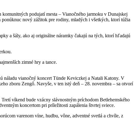
ích komunitných podujatí mesta – Vianočného jarmoku v Dunajskej
ponúknuc nový zážitok pre rodiny, mladých i všetkých, ktorí túžia
ky a šály, ako aj originálne náramky čakajú na tých, ktorí hľadajú
erkou.
najmenších zimné hry a tance.
nú náladu vianočný koncert Tünde Keviczkej a Natali Katony. V
keho zboru Zengő. Navyše, v ten istý deň – 28. novembra – sa otvorí
ja. Tretí víkend bude vzácny slávnostným príchodom Betlehemského
ventným koncertom pri príležitosti zapálenia štvrtej sviece.
horúcom varenom víne, hudbu, vône, adventné svetlá a chvíle, z