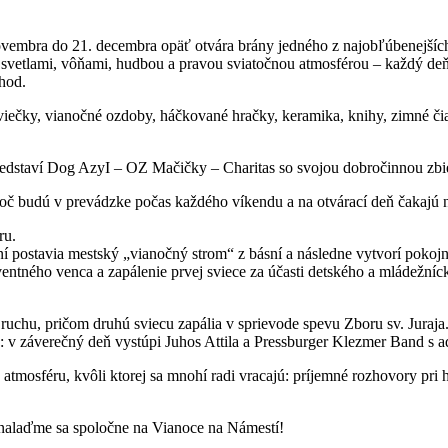
. novembra do 21. decembra opäť otvára brány jedného z najobľúbenejš
svetlami, vôňami, hudbou a pravou sviatočnou atmosférou – každý deň 
hod.
iečky, vianočné ozdoby, háčkované hračky, keramika, knihy, zimné čiap
redstaví Dog AzyI – OZ Mačičky – Charitas so svojou dobročinnou zbi
otoč budú v prevádzke počas každého víkendu a na otvárací deň čakajú 
ru.
 postavia mestský „vianočný strom“ z básní a následne vytvorí pokoj
ntného venca a zapálenie prvej sviece za účasti detského a mládežníc
ruchu, pričom druhú sviecu zapália v sprievode spevu Zboru sv. Jura
u: v záverečný deň vystúpi Juhos Attila a Pressburger Klezmer Band s ad
tmosféru, kvôli ktorej sa mnohí radi vracajú: príjemné rozhovory pri 
nalaďme sa spoločne na Vianoce na Námestí!