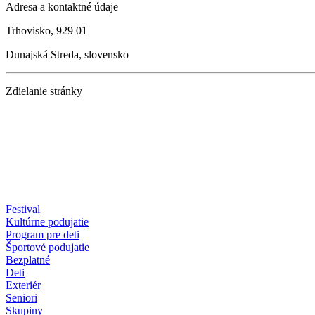
Adresa a kontaktné údaje
Trhovisko, 929 01
Dunajská Streda, slovensko
Zdielanie stránky
Festival
Kultúrne podujatie
Program pre deti
Športové podujatie
Bezplatné
Deti
Exteriér
Seniori
Skupiny