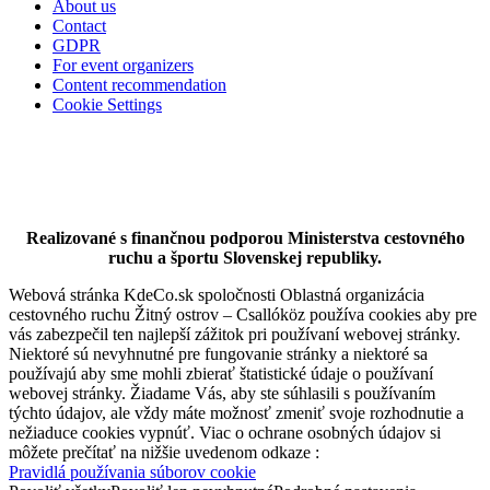
About us
Contact
GDPR
For event organizers
Content recommendation
Cookie Settings
Cycling by the Danube
Realizované s finančnou podporou Ministerstva cestovného
ruchu a športu Slovenskej republiky.
Webová stránka KdeCo.sk spoločnosti Oblastná organizácia
64 km,
Bike trip
cestovného ruchu Žitný ostrov – Csallóköz používa cookies aby pre
vás zabezpečil ten najlepší zážitok pri používaní webovej stránky.
Niektoré sú nevyhnutné pre fungovanie stránky a niektoré sa
používajú aby sme mohli zbierať štatistické údaje o používaní
webovej stránky. Žiadame Vás, aby ste súhlasili s používaním
týchto údajov, ale vždy máte možnosť zmeniť svoje rozhodnutie a
nežiaduce cookies vypnúť. Viac o ochrane osobných údajov si
môžete prečítať na nižšie uvedenom odkaze :
Pravidlá používania súborov cookie