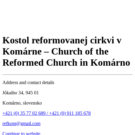
Kostol reformovanej cirkvi v
Komárne – Church of the
Reformed Church in Komárno
Address and contact details
Jókaiho 34, 945 01
Komárno, slovensko
+421 (0) 35 77 02 689 / +421 (0) 911 185 678
refkom@gmail.com
Continue to website