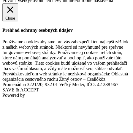
Povoliť všetky
Povoliť len nevyhnutné
Podrobné nastavenia
Close
Prehľad ochrany osobných údajov
Používame cookies aby sme pre vás zabezpečili ten najlepší zážitok
z našich webových stránok. Niektoré sú nevyhnutné pre správne
fungovanie webovej stránky. Používame aj cookies tretích strán,
ktoré nám pomáhajú analyzovať a pochopiť, ako používate túto
webovú stránku. Tieto cookies budú uložené vo vašom prehliadači
iba s vaším súhlasom; a vždy máte možnosť svoj súhlas odvolať.
Prevádzkovateľom web stránky je nezisková organizácia: Oblastná
organizácia cestovného ruchu Žitný ostrov – Csallóköz
Promenádna 3221/20, 932 01 Veľký Meder, IČO: 42 288 967
SAVE & ACCEPT
Powered by