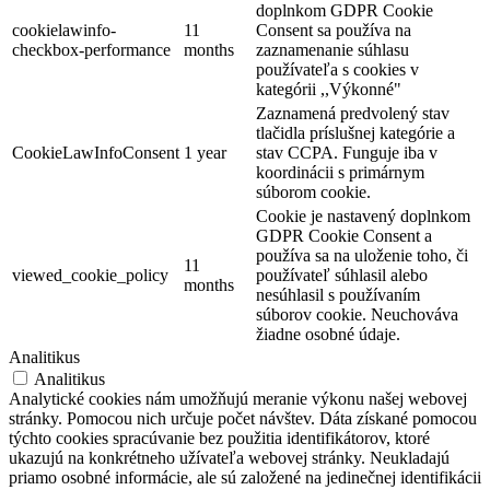
doplnkom GDPR Cookie
cookielawinfo-
11
Consent sa používa na
checkbox-performance
months
zaznamenanie súhlasu
používateľa s cookies v
kategórii ,,Výkonné"
Zaznamená predvolený stav
tlačidla príslušnej kategórie a
CookieLawInfoConsent
1 year
stav CCPA. Funguje iba v
koordinácii s primárnym
súborom cookie.
Cookie je nastavený doplnkom
GDPR Cookie Consent a
používa sa na uloženie toho, či
11
viewed_cookie_policy
používateľ súhlasil alebo
months
nesúhlasil s používaním
súborov cookie. Neuchováva
žiadne osobné údaje.
Analitikus
Analitikus
Analytické cookies nám umožňujú meranie výkonu našej webovej
stránky. Pomocou nich určuje počet návštev. Dáta získané pomocou
týchto cookies spracúvanie bez použitia identifikátorov, ktoré
ukazujú na konkrétneho užívateľa webovej stránky. Neukladajú
priamo osobné informácie, ale sú založené na jedinečnej identifikácii
Bodzafesztivál