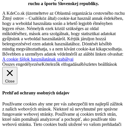
ruchu a športu Slovenskej republiky.
A KdeCo.sk (üzemeltetve az Oblastná organizácia cestovného ruchu
Žitný ostrov – Csallóköz által) cookie-kat használ annak érdekében,
hogy a weboldal használata során a lehető legjobb élményben
legyen része. Némelyik ezek közül szükséges az oldal
működéséhez, mások arra szolgálnak, hogy statisztikai adatokat
gyűjtsünk a weboldal használatáról. Kérjük járuljon hozzá
beleegyezésével ezen adatok használatához. Döntését később
mindig megváltoztathatja, s a nem kívánt cookie-kat kikapcsolhatja.
Bővebben a személyes adatok védelméről az alábbi linken olvashat:
A cookie fájlok használatának szabályai
Összes engedélyezése
Kötelezők elfogadása
Részletes beállítások
Close
Prehľad ochrany osobných údajov
Používame cookies aby sme pre vás zabezpečili ten najlepší zážitok
z našich webových stránok. Niektoré sú nevyhnutné pre správne
fungovanie webovej stránky. Používame aj cookies tretích strán,
ktoré nám pomáhajú analyzovať a pochopiť, ako používate túto
webovú stránku. Tieto cookies budú uložené vo vašom prehliadači
Kis Esti Zene