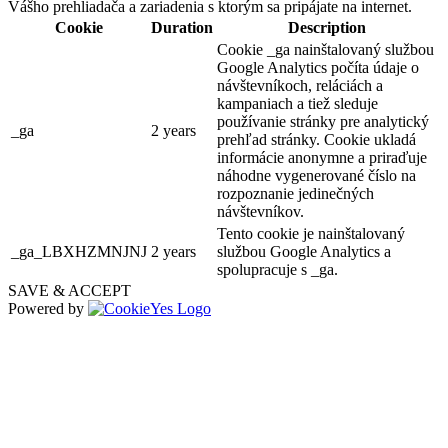
Vášho prehliadača a zariadenia s ktorým sa pripájate na internet.
Cookie
Duration
Description
Cookie _ga nainštalovaný službou
Keszölcés, Szeptember 05
Google Analytics počíta údaje o
návštevníkoch, reláciách a
Fesztivál
Gyerekprogramok
kampaniach a tiež sleduje
používanie stránky pre analytický
_ga
2 years
prehľad stránky. Cookie ukladá
Események az x-bionic sphere-ben 2026
informácie anonymne a priraďuje
náhodne vygenerované číslo na
rozpoznanie jedinečných
návštevníkov.
Somorja, Február 20
Tento cookie je nainštalovaný
_ga_LBXHZMNJNJ
2 years
službou Google Analytics a
Fesztivál
Gyerekprogramok
spolupracuje s _ga.
SAVE & ACCEPT
Powered by