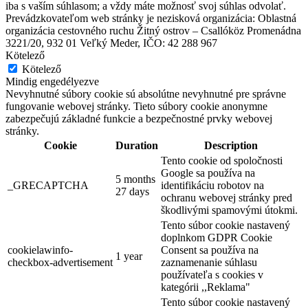
iba s vaším súhlasom; a vždy máte možnosť svoj súhlas odvolať.
Prevádzkovateľom web stránky je nezisková organizácia: Oblastná
organizácia cestovného ruchu Žitný ostrov – Csallóköz Promenádna
3221/20, 932 01 Veľký Meder, IČO: 42 288 967
Somorja, Július 17
Kötelező
Kötelező
Fesztivál
Koncert
Mindig engedélyezve
Nevyhnutné súbory cookie sú absolútne nevyhnutné pre správne
fungovanie webovej stránky. Tieto súbory cookie anonymne
POMLÉ Fesztivál
zabezpečujú základné funkcie a bezpečnostné prvky webovej
stránky.
Cookie
Duration
Description
Tento cookie od spoločnosti
Somorja, Augusztus 28
Google sa používa na
5 months
Fesztivál
Gyerekprogramok
_GRECAPTCHA
identifikáciu robotov na
27 days
ochranu webovej stránky pred
škodlivými spamovými útokmi.
Tento súbor cookie nastavený
doplnkom GDPR Cookie
cookielawinfo-
Consent sa používa na
1 year
checkbox-advertisement
zaznamenanie súhlasu
používateľa s cookies v
kategórii ,,Reklama"
Tento súbor cookie nastavený