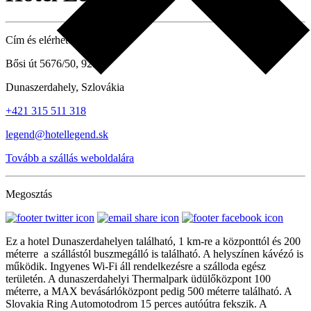
Cím és elérhetőség
Bősi út 5676/50, 92901
Dunaszerdahely, Szlovákia
+421 315 511 318
legend@hotellegend.sk
Tovább a szállás weboldalára
Megosztás
Ez a hotel Dunaszerdahelyen található, 1 km-re a központtól és 200
méterre a szállástól buszmegálló is található. A helyszínen kávézó is
működik. Ingyenes Wi-Fi áll rendelkezésre a szálloda egész
területén. A dunaszerdahelyi Thermalpark üdülőközpont 100
méterre, a MAX bevásárlóközpont pedig 500 méterre található. A
Slovakia Ring Automotodrom 15 perces autóútra fekszik. A