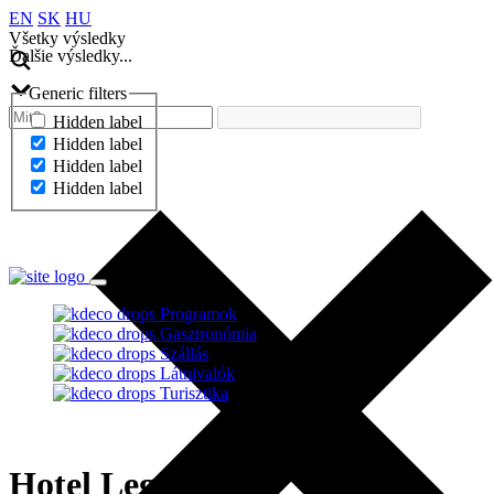
EN
SK
HU
Všetky výsledky
Ďalšie výsledky...
Generic filters
Hidden label
Hidden label
Hidden label
Hidden label
Ďalšie výsledky...
Programok
Gasztronómia
Szállás
Látnivalók
Turisztika
Hotel Legend