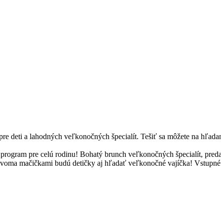
re deti a lahodných veľkonočných špecialít. Tešiť sa môžete na hľada
y program pre celú rodinu! Bohatý brunch veľkonočných špecialít, pre
oma mačičkami budú detičky aj hľadať veľkonočné vajíčka! Vstupné n