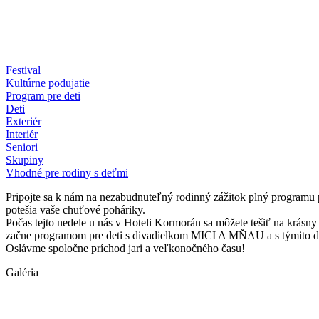
Festival
Kultúrne podujatie
Program pre deti
Deti
Exteriér
Interiér
Seniori
Skupiny
Vhodné pre rodiny s deťmi
Pripojte sa k nám na nezabudnuteľný rodinný zážitok plný programu p
potešia vaše chuťové poháriky.
Počas tejto nedele u nás v Hoteli Kormorán sa môžete tešiť na krásn
začne programom pre deti s divadielkom MICI A MŇAU a s týmito dv
Oslávme spoločne príchod jari a veľkonočného času!
Galéria