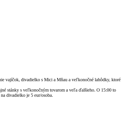
nie vajíčok, divadielko s Mici a Mňau a veľkonočné lahôdky, ktoré
dajné stánky s veľkonočným tovarom a veľa ďalšieho. O 15:00 to
a divadielko je 5 eur/osoba.