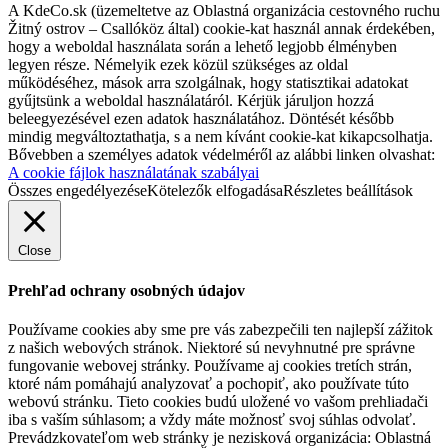
A KdeCo.sk (üzemeltetve az Oblastná organizácia cestovného ruchu
Žitný ostrov – Csallóköz által) cookie-kat használ annak érdekében,
hogy a weboldal használata során a lehető legjobb élményben
legyen része. Némelyik ezek közül szükséges az oldal
működéséhez, mások arra szolgálnak, hogy statisztikai adatokat
gyűjtsünk a weboldal használatáról. Kérjük járuljon hozzá
beleegyezésével ezen adatok használatához. Döntését később
mindig megváltoztathatja, s a nem kívánt cookie-kat kikapcsolhatja.
Bővebben a személyes adatok védelméről az alábbi linken olvashat:
A cookie fájlok használatának szabályai
Összes engedélyezése
Kötelezők elfogadása
Részletes beállítások
Close
Prehľad ochrany osobných údajov
Používame cookies aby sme pre vás zabezpečili ten najlepší zážitok
z našich webových stránok. Niektoré sú nevyhnutné pre správne
fungovanie webovej stránky. Používame aj cookies tretích strán,
ktoré nám pomáhajú analyzovať a pochopiť, ako používate túto
webovú stránku. Tieto cookies budú uložené vo vašom prehliadači
iba s vaším súhlasom; a vždy máte možnosť svoj súhlas odvolať.
Prevádzkovateľom web stránky je nezisková organizácia: Oblastná