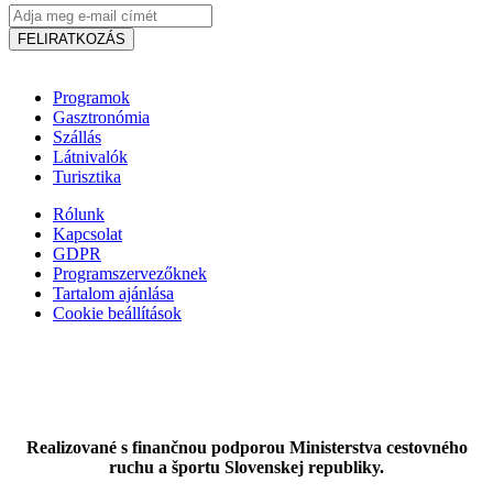
FELIRATKOZÁS
Programok
Gasztronómia
Szállás
Látnivalók
Turisztika
Rólunk
Szent István Napok Somorján
Kapcsolat
GDPR
Programszervezőknek
Tartalom ajánlása
Somorja, Augusztus 14
Cookie beállítások
Fesztivál
Gyerekprogramok
Realizované s finančnou podporou Ministerstva cestovného
ruchu a športu Slovenskej republiky.