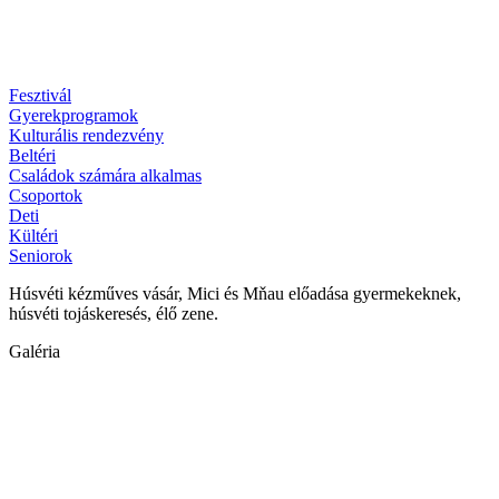
Fesztivál
Gyerekprogramok
Kulturális rendezvény
Beltéri
Családok számára alkalmas
Csoportok
Deti
Kültéri
Seniorok
Húsvéti kézműves vásár, Mici és Mňau előadása gyermekeknek,
húsvéti tojáskeresés, élő zene.
Galéria