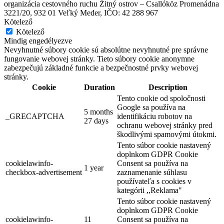
organizácia cestovného ruchu Žitný ostrov – Csallóköz Promenádna
3221/20, 932 01 Veľký Meder, IČO: 42 288 967
Kötelező
Kötelező
Mindig engedélyezve
Nevyhnutné súbory cookie sú absolútne nevyhnutné pre správne
fungovanie webovej stránky. Tieto súbory cookie anonymne
zabezpečujú základné funkcie a bezpečnostné prvky webovej
Katonai múzeum
stránky.
Cookie
Duration
Description
Tento cookie od spoločnosti
Dióspatony, Február 01
Google sa používa na
5 months
_GRECAPTCHA
identifikáciu robotov na
27 days
Gyerekprogramok
ochranu webovej stránky pred
škodlivými spamovými útokmi.
Tento súbor cookie nastavený
doplnkom GDPR Cookie
cookielawinfo-
Consent sa používa na
1 year
checkbox-advertisement
zaznamenanie súhlasu
používateľa s cookies v
kategórii ,,Reklama"
Tento súbor cookie nastavený
doplnkom GDPR Cookie
cookielawinfo-
11
Consent sa používa na