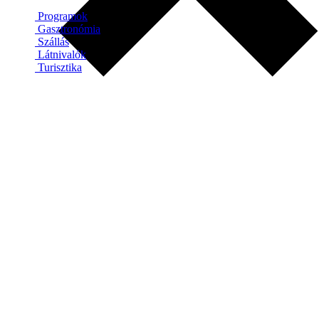
Programok
Gasztronómia
Szállás
Látnivalók
Turisztika