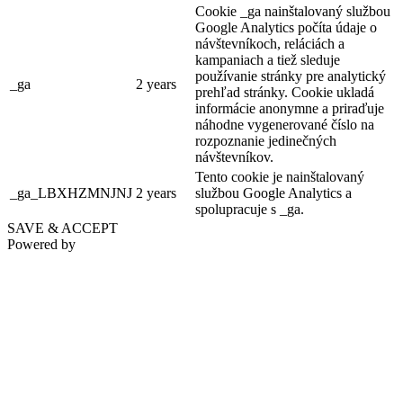
Cookie _ga nainštalovaný službou
Google Analytics počíta údaje o
Keszölcés, Szeptember 05
návštevníkoch, reláciách a
kampaniach a tiež sleduje
Fesztivál
Gyerekprogramok
používanie stránky pre analytický
_ga
2 years
prehľad stránky. Cookie ukladá
informácie anonymne a priraďuje
náhodne vygenerované číslo na
rozpoznanie jedinečných
návštevníkov.
Tento cookie je nainštalovaný
_ga_LBXHZMNJNJ
2 years
službou Google Analytics a
spolupracuje s _ga.
SAVE & ACCEPT
Powered by