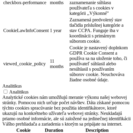
checkbox-performance
months
zaznamenanie súhlasu
používateľa s cookies v
kategórii ,,Výkonné"
Zaznamená predvolený stav
tlačidla príslušnej kategórie a
CookieLawInfoConsent
1 year
stav CCPA. Funguje iba v
koordinácii s primárnym
súborom cookie.
Cookie je nastavený doplnkom
GDPR Cookie Consent a
používa sa na uloženie toho, či
11
viewed_cookie_policy
používateľ súhlasil alebo
months
nesúhlasil s používaním
súborov cookie. Neuchováva
žiadne osobné údaje.
Analitikus
Analitikus
Analytické cookies nám umožňujú meranie výkonu našej webovej
stránky. Pomocou nich určuje počet návštev. Dáta získané pomocou
týchto cookies spracúvanie bez použitia identifikátorov, ktoré
ukazujú na konkrétneho užívateľa webovej stránky. Neukladajú
priamo osobné informácie, ale sú založené na jedinečnej identifikácii
Bodzafesztivál
Vášho prehliadača a zariadenia s ktorým sa pripájate na internet.
Cookie
Duration
Description