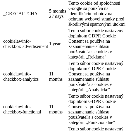
Tento cookie od spoločnosti
Google sa používa na
5 months
_GRECAPTCHA
identifikáciu robotov na
27 days
ochranu webovej stránky pred
škodlivými spamovými útokmi.
Tento súbor cookie nastavený
doplnkom GDPR Cookie
cookielawinfo-
Consent sa používa na
1 year
checkbox-advertisement
zaznamenanie súhlasu
používateľa s cookies v
kategórii ,,Reklama"
Tento súbor cookie nastavený
doplnkom GDPR Cookie
cookielawinfo-
11
Consent sa používa na
checkbox-analytics
months
zaznamenanie súhlasu
používateľa s cookies v
kategórii ,,Analytické"
Tento súbor cookie nastavený
doplnkom GDPR Cookie
cookielawinfo-
11
Consent sa používa na
checkbox-functional
months
zaznamenanie súhlasu
používateľa s cookies v
kategórii ,,Funkcionálne"
Tento súbor cookie nastavený