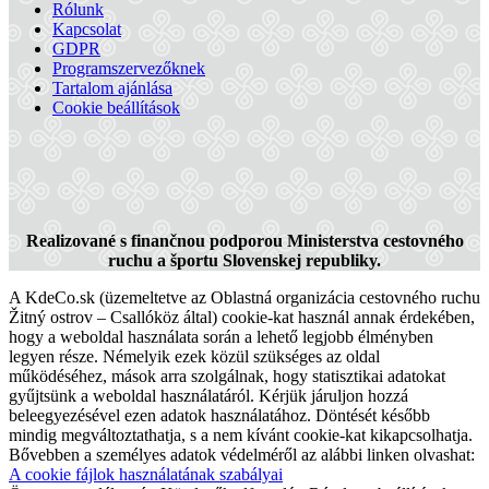
Dunaszerdahely
Rólunk
Kapcsolat
Bár, pub és söröző
Étterem és pizzéria
GDPR
Programszervezőknek
Tartalom ajánlása
Cookie beállítások
Realizované s finančnou podporou Ministerstva cestovného
ruchu a športu Slovenskej republiky.
A KdeCo.sk (üzemeltetve az Oblastná organizácia cestovného ruchu
Žitný ostrov – Csallóköz által) cookie-kat használ annak érdekében,
hogy a weboldal használata során a lehető legjobb élményben
legyen része. Némelyik ezek közül szükséges az oldal
működéséhez, mások arra szolgálnak, hogy statisztikai adatokat
gyűjtsünk a weboldal használatáról. Kérjük járuljon hozzá
beleegyezésével ezen adatok használatához. Döntését később
mindig megváltoztathatja, s a nem kívánt cookie-kat kikapcsolhatja.
Bővebben a személyes adatok védelméről az alábbi linken olvashat:
A cookie fájlok használatának szabályai