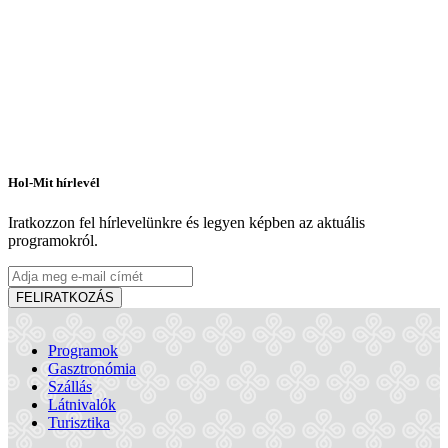
Hol-Mit hírlevél
Iratkozzon fel hírlevelünkre és legyen képben az aktuális
programokról.
FELIRATKOZÁS
Programok
Gasztronómia
PLATZ Bistro & Bar
Szállás
Látnivalók
Turisztika