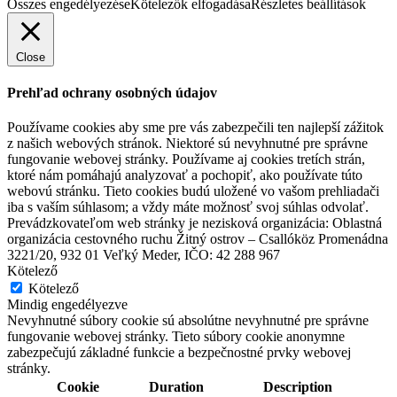
Összes engedélyezése
Kötelezők elfogadása
Részletes beállítások
Close
Prehľad ochrany osobných údajov
Používame cookies aby sme pre vás zabezpečili ten najlepší zážitok
z našich webových stránok. Niektoré sú nevyhnutné pre správne
fungovanie webovej stránky. Používame aj cookies tretích strán,
ktoré nám pomáhajú analyzovať a pochopiť, ako používate túto
webovú stránku. Tieto cookies budú uložené vo vašom prehliadači
iba s vaším súhlasom; a vždy máte možnosť svoj súhlas odvolať.
Prevádzkovateľom web stránky je nezisková organizácia: Oblastná
organizácia cestovného ruchu Žitný ostrov – Csallóköz Promenádna
3221/20, 932 01 Veľký Meder, IČO: 42 288 967
Kötelező
Kötelező
Mindig engedélyezve
Nevyhnutné súbory cookie sú absolútne nevyhnutné pre správne
fungovanie webovej stránky. Tieto súbory cookie anonymne
zabezpečujú základné funkcie a bezpečnostné prvky webovej
stránky.
Cookie
Duration
Description