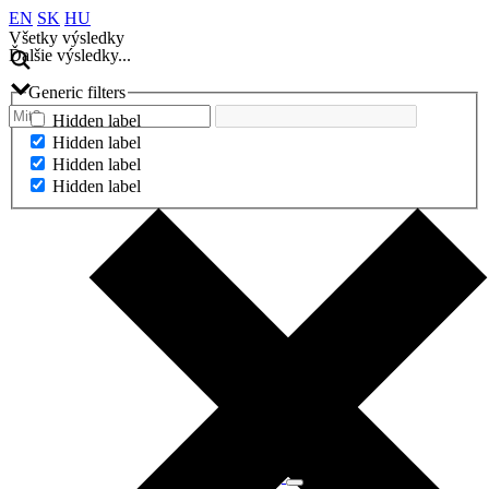
EN
SK
HU
Všetky výsledky
Ďalšie výsledky...
Generic filters
Hidden label
Hidden label
Hidden label
Hidden label