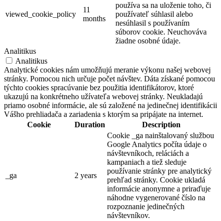
používa sa na uloženie toho, či
11
viewed_cookie_policy
používateľ súhlasil alebo
months
nesúhlasil s používaním
súborov cookie. Neuchováva
žiadne osobné údaje.
Analitikus
Analitikus
Analytické cookies nám umožňujú meranie výkonu našej webovej
stránky. Pomocou nich určuje počet návštev. Dáta získané pomocou
týchto cookies spracúvanie bez použitia identifikátorov, ktoré
ukazujú na konkrétneho užívateľa webovej stránky. Neukladajú
priamo osobné informácie, ale sú založené na jedinečnej identifikácii
Vášho prehliadača a zariadenia s ktorým sa pripájate na internet.
Cookie
Duration
Description
Cookie _ga nainštalovaný službou
Google Analytics počíta údaje o
návštevníkoch, reláciách a
kampaniach a tiež sleduje
používanie stránky pre analytický
_ga
2 years
prehľad stránky. Cookie ukladá
informácie anonymne a priraďuje
náhodne vygenerované číslo na
rozpoznanie jedinečných
návštevníkov.