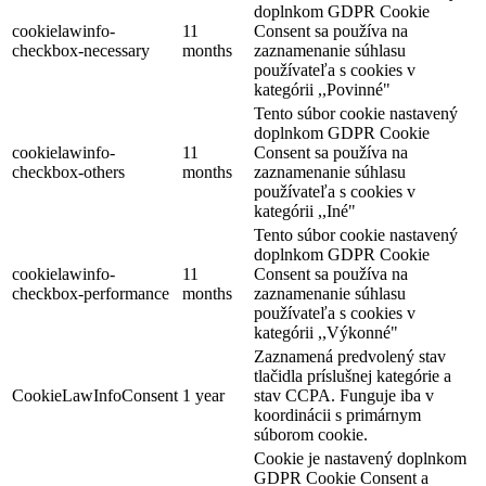
doplnkom GDPR Cookie
cookielawinfo-
11
Consent sa používa na
checkbox-necessary
months
zaznamenanie súhlasu
používateľa s cookies v
kategórii ,,Povinné"
Tento súbor cookie nastavený
doplnkom GDPR Cookie
cookielawinfo-
11
Consent sa používa na
checkbox-others
months
zaznamenanie súhlasu
používateľa s cookies v
kategórii ,,Iné"
Tento súbor cookie nastavený
doplnkom GDPR Cookie
cookielawinfo-
11
Consent sa používa na
checkbox-performance
months
zaznamenanie súhlasu
používateľa s cookies v
kategórii ,,Výkonné"
Zaznamená predvolený stav
tlačidla príslušnej kategórie a
CookieLawInfoConsent
1 year
stav CCPA. Funguje iba v
koordinácii s primárnym
súborom cookie.
Cookie je nastavený doplnkom
GDPR Cookie Consent a