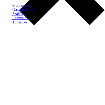
Programok
Gasztronómia
Szállás
Látnivalók
Turisztika