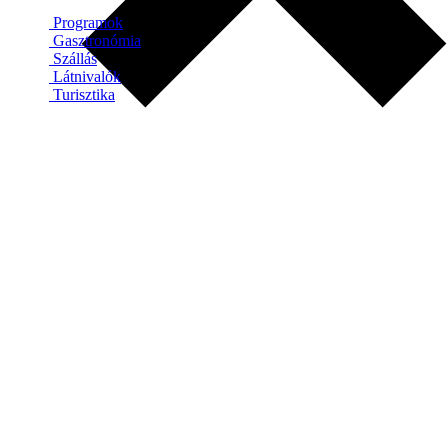
Programok
Gasztronómia
Szállás
Látnivalók
Turisztika