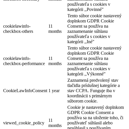
používateľa s cookies v
kategórii ,,Povinné"
Tento súbor cookie nastavený
doplnkom GDPR Cookie
cookielawinfo-
11
Consent sa používa na
checkbox-others
months
zaznamenanie súhlasu
používateľa s cookies v
kategórii ,,Iné"
Tento súbor cookie nastavený
doplnkom GDPR Cookie
cookielawinfo-
11
Consent sa používa na
checkbox-performance
months
zaznamenanie súhlasu
používateľa s cookies v
kategórii ,,Výkonné"
Vermes-villa
Zaznamená predvolený stav
tlačidla príslušnej kategórie a
CookieLawInfoConsent
1 year
stav CCPA. Funguje iba v
koordinácii s primárnym
Dunaszerdahely
súborom cookie.
Múzeumok, galériák
Cookie je nastavený doplnkom
GDPR Cookie Consent a
používa sa na uloženie toho, či
11
viewed_cookie_policy
používateľ súhlasil alebo
months
nesúhlasil s používaním