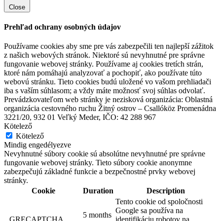
Close
Prehľad ochrany osobných údajov
Používame cookies aby sme pre vás zabezpečili ten najlepší zážitok
z našich webových stránok. Niektoré sú nevyhnutné pre správne
fungovanie webovej stránky. Používame aj cookies tretích strán,
ktoré nám pomáhajú analyzovať a pochopiť, ako používate túto
webovú stránku. Tieto cookies budú uložené vo vašom prehliadači
iba s vaším súhlasom; a vždy máte možnosť svoj súhlas odvolať.
Prevádzkovateľom web stránky je nezisková organizácia: Oblastná
organizácia cestovného ruchu Žitný ostrov – Csallóköz Promenádna
3221/20, 932 01 Veľký Meder, IČO: 42 288 967
Kötelező
Kötelező
Jókai cölöpös vízimalom és skanzen
Mindig engedélyezve
Nevyhnutné súbory cookie sú absolútne nevyhnutné pre správne
fungovanie webovej stránky. Tieto súbory cookie anonymne
zabezpečujú základné funkcie a bezpečnostné prvky webovej
Jóka
stránky.
Cookie
Duration
Description
Múzeumok, galériák
Turisztikai látnivalók
Tento cookie od spoločnosti
Google sa používa na
5 months
_GRECAPTCHA
identifikáciu robotov na