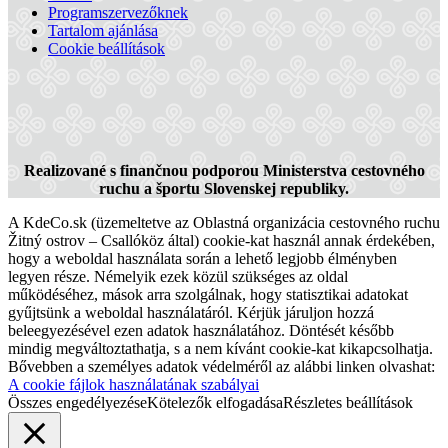
Slovakia Ring
Programszervezőknek
Tartalom ajánlása
Cookie beállítások
Dióspatony
Turisztikai látnivalók
Realizované s finančnou podporou Ministerstva cestovného
ruchu a športu Slovenskej republiky.
A KdeCo.sk (üzemeltetve az Oblastná organizácia cestovného ruchu
Žitný ostrov – Csallóköz által) cookie-kat használ annak érdekében,
hogy a weboldal használata során a lehető legjobb élményben
legyen része. Némelyik ezek közül szükséges az oldal
működéséhez, mások arra szolgálnak, hogy statisztikai adatokat
gyűjtsünk a weboldal használatáról. Kérjük járuljon hozzá
beleegyezésével ezen adatok használatához. Döntését később
mindig megváltoztathatja, s a nem kívánt cookie-kat kikapcsolhatja.
Bővebben a személyes adatok védelméről az alábbi linken olvashat:
A cookie fájlok használatának szabályai
Összes engedélyezése
Kötelezők elfogadása
Részletes beállítások