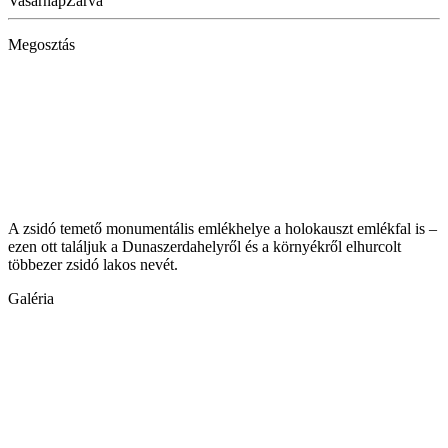
Vasárnap
Zárva
Megosztás
A zsidó temető monumentális emlékhelye a holokauszt emlékfal is –
ezen ott találjuk a Dunaszerdahelyről és a környékről elhurcolt
többezer zsidó lakos nevét.
Galéria