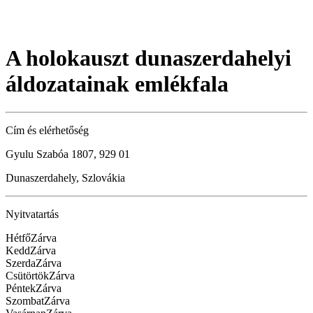
A holokauszt dunaszerdahelyi
áldozatainak emlékfala
Cím és elérhetőség
Gyulu Szabóa 1807, 929 01
Dunaszerdahely, Szlovákia
Nyitvatartás
Hétfő
Zárva
Kedd
Zárva
Szerda
Zárva
Csütörtök
Zárva
Péntek
Zárva
Szombat
Zárva