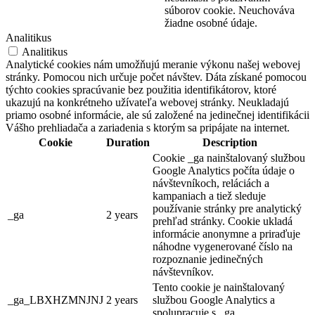
súborov cookie. Neuchováva
žiadne osobné údaje.
Analitikus
Analitikus
Analytické cookies nám umožňujú meranie výkonu našej webovej
stránky. Pomocou nich určuje počet návštev. Dáta získané pomocou
týchto cookies spracúvanie bez použitia identifikátorov, ktoré
ukazujú na konkrétneho užívateľa webovej stránky. Neukladajú
priamo osobné informácie, ale sú založené na jedinečnej identifikácii
Vášho prehliadača a zariadenia s ktorým sa pripájate na internet.
Cookie
Duration
Description
Cookie _ga nainštalovaný službou
Google Analytics počíta údaje o
návštevníkoch, reláciách a
kampaniach a tiež sleduje
používanie stránky pre analytický
_ga
2 years
prehľad stránky. Cookie ukladá
informácie anonymne a priraďuje
náhodne vygenerované číslo na
rozpoznanie jedinečných
návštevníkov.
Tento cookie je nainštalovaný
_ga_LBXHZMNJNJ
2 years
službou Google Analytics a
spolupracuje s _ga.