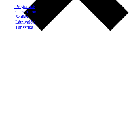
Programok
Gasztronómia
Szállás
Látnivalók
Turisztika