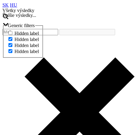
SK
HU
Všetky výsledky
Ďalšie výsledky...
Generic filters
Hidden label
Hidden label
Hidden label
Hidden label
Ďalšie výsledky...