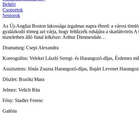
Beltéri
Csoportok
Seniorok
Az Új-Angliai Boston lakossága izgalmas napra ébred: a városi tömlöc 
gyalázkodó tömeg azt várja, hogy feltűzzék ruhájára a skarlátvörös A 
tiszteletben álló fiatal lelkésze: Arthur Dimmesdale…
Dramaturg: Csepi Alexandra
Koreográfus: Velekei László Seregi- és Harangozó-díjas, Érdemes m
Asszisztens: Jónás Zsuzsa Harangozó-díjas, Bajári Levenet Harangoz
Díszlet: Bozóki Mara
Jelmez: Velich Rita
Fény: Stadler Ferenc
Galéria