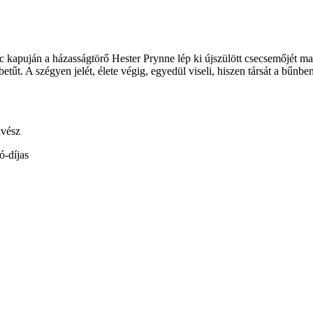
kapuján a házasságtörő Hester Prynne lép ki újszülött csecsemőjét magá
betűt. A szégyen jelét, élete végig, egyedül viseli, hiszen társát a bű
űvész
ó-díjas