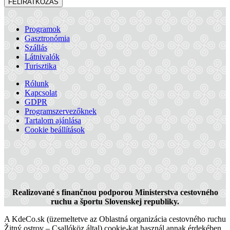
FELIRATKOZÁS
Programok
Gasztronómia
New York Coffee & Restaurant
Szállás
Látnivalók
Turisztika
Dunaszerdahely
Rólunk
Kapcsolat
Cukrászda és kávézó
Étterem és pizzéria
GDPR
Programszervezőknek
Tartalom ajánlása
Cookie beállítások
Realizované s finančnou podporou Ministerstva cestovného
ruchu a športu Slovenskej republiky.
A KdeCo.sk (üzemeltetve az Oblastná organizácia cestovného ruchu
Žitný ostrov – Csallóköz által) cookie-kat használ annak érdekében,