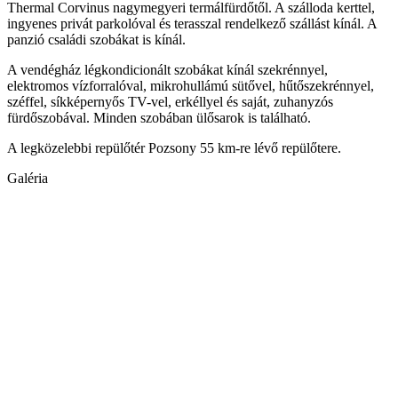
Thermal Corvinus nagymegyeri termálfürdőtől. A szálloda kerttel,
ingyenes privát parkolóval és terasszal rendelkező szállást kínál. A
panzió családi szobákat is kínál.
A vendégház légkondicionált szobákat kínál szekrénnyel,
elektromos vízforralóval, mikrohullámú sütővel, hűtőszekrénnyel,
széffel, síkképernyős TV-vel, erkéllyel és saját, zuhanyzós
fürdőszobával. Minden szobában ülősarok is található.
A legközelebbi repülőtér Pozsony 55 km-re lévő repülőtere.
Galéria