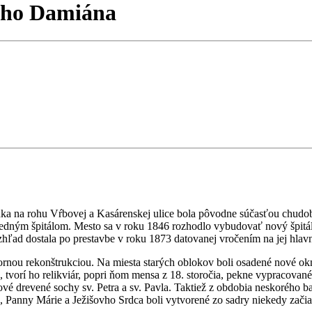
ého Damiána
a na rohu Vŕbovej a Kasárenskej ulice bola pôvodne súčasťou chudobi
usedným špitálom. Mesto sa v roku 1846 rozhodlo vybudovať nový špitá
hľad dostala po prestavbe v roku 1873 datovanej vročením na jej hlavn
nou rekonštrukciou. Na miesta starých oblokov boli osadené nové okn
 tvorí ho relikviár, popri ňom mensa z 18. storočia, pekne vypracované
é drevené sochy sv. Petra a sv. Pavla. Taktiež z obdobia neskorého baro
, Panny Márie a Ježišovho Srdca boli vytvorené zo sadry niekedy začia