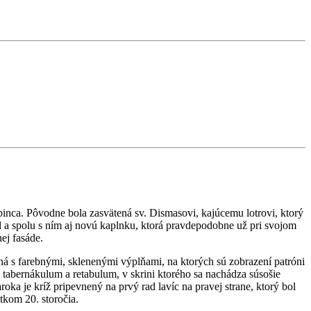
nca. Pôvodne bola zasvätená sv. Dismasovi, kajúcemu lotrovi, ktorý
l a spolu s ním aj novú kaplnku, ktorá pravdepodobne už pri svojom
ej fasáde.
á s farebnými, sklenenými výplňami, na ktorých sú zobrazení patróni
 tabernákulum a retabulum, v skrini ktorého sa nachádza súsošie
ka je kríž pripevnený na prvý rad lavíc na pravej strane, ktorý bol
tkom 20. storočia.