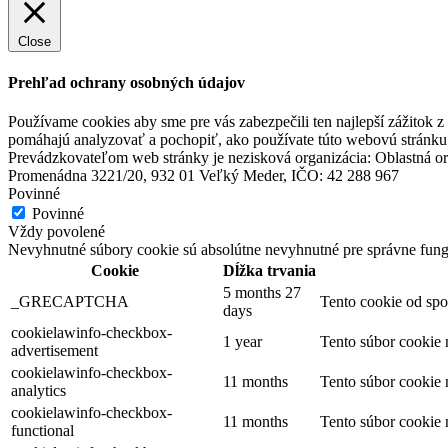
Close
Mesto Šamorín
Prehľad ochrany osobných údajov
Používame cookies aby sme pre vás zabezpečili ten najlepší zážitok 
Šamorín, Január 01
pomáhajú analyzovať a pochopiť, ako používate túto webovú stránku.
Festival
Koncert
Prevádzkovateľom web stránky je nezisková organizácia: Oblastná or
Promenádna 3221/20, 932 01 Veľký Meder, IČO: 42 288 967
Povinné
Dni svätého Štefana v Šamoríne
Povinné
Vždy povolené
Nevyhnutné súbory cookie sú absolútne nevyhnutné pre správne fung
Cookie
Dĺžka trvania
Šamorín, August 14
5 months 27
_GRECAPTCHA
Tento cookie od spo
days
Festival
Koncert
cookielawinfo-checkbox-
1 year
Tento súbor cookie
advertisement
cookielawinfo-checkbox-
Thermalpark Dunajská Streda
11 months
Tento súbor cookie
analytics
cookielawinfo-checkbox-
11 months
Tento súbor cookie
functional