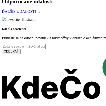
Odporúčané udalosti
ĎALŠIE UDALOSTI →
Festival POMLÉ
Kde-Čo newsletter
Prihláste sa na odberu noviniek a budte vždy v obraze o aktuálnych 
Šamorín, August 28
ODBERAŤ
Festival
Koncert
Podujatia v x-bionic sphere 2026
Šamorín, Február 20
Festival
Kultúrne podujatie