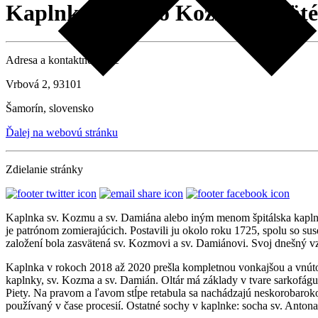
Kaplnka svätého Kozmu a svät
Adresa a kontaktné údaje
Vrbová 2, 93101
Šamorín, slovensko
Ďalej na webovú stránku
Zdielanie stránky
Kaplnka sv. Kozmu a sv. Damiána alebo iným menom špitálska kaplnk
je patrónom zomierajúcich. Postavili ju okolo roku 1725, spolu so s
založení bola zasvätená sv. Kozmovi a sv. Damiánovi. Svoj dnešný vz
Kaplnka v rokoch 2018 až 2020 prešla kompletnou vonkajšou a vnútor
kaplnky, sv. Kozma a sv. Damián. Oltár má základy v tvare sarkofágu,
Piety. Na pravom a ľavom stĺpe retabula sa nachádzajú neskorobarokov
používaný v čase procesií. Ostatné sochy v kaplnke: socha sv. Antona