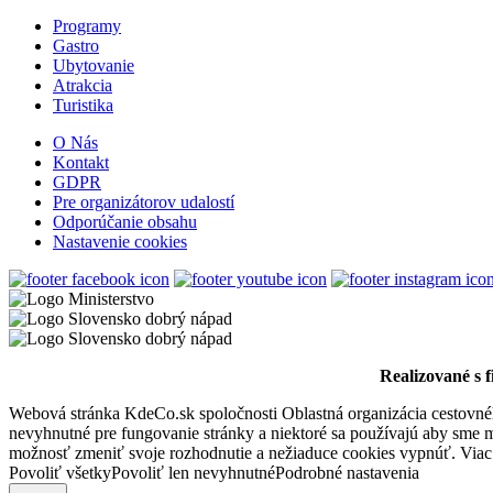
Malá večerná hudba
Programy
Gastro
Ubytovanie
Šamorín, Júl 17
Atrakcia
Turistika
Festival
Koncert
O Nás
Kontakt
GDPR
Vojenské múzeum
Pre organizátorov udalostí
Odporúčanie obsahu
Nastavenie cookies
Orechová Potôň, Február 01
Program pre deti
Bazový festival
Realizované s 
Webová stránka KdeCo.sk spoločnosti Oblastná organizácia cestovného
nevyhnutné pre fungovanie stránky a niektoré sa používajú aby sme mo
Kyselica, September 05
možnosť zmeniť svoje rozhodnutie a nežiaduce cookies vypnúť. Viac
Povoliť všetky
Povoliť len nevyhnutné
Podrobné nastavenia
Festival
Koncert