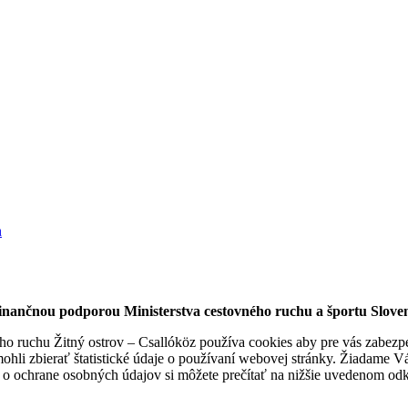
finančnou podporou Ministerstva cestovného ruchu a športu Sloven
 ruchu Žitný ostrov – Csallóköz používa cookies aby pre vás zabezpeči
hli zbierať štatistické údaje o používaní webovej stránky. Žiadame Vás
 o ochrane osobných údajov si môžete prečítať na nižšie uvedenom od