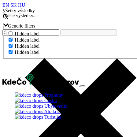
EN
SK
HU
Všetky výsledky
Ďalšie výsledky...
Generic filters
Hidden label
Hidden label
Hidden label
Hidden label
Ďalšie výsledky...
Programy
Gastro
Ubytovanie
Atrakcia
Turistika