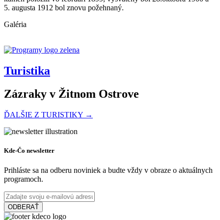
5. augusta 1912 bol znovu požehnaný.
Galéria
Turistika
Zázraky v Žitnom Ostrove
ĎALŠIE Z TURISTIKY →
Na bicykli pri Dunaji
Kde-Čo newsletter
Prihláste sa na odberu noviniek a budte vždy v obraze o aktuálnych
programoch.
64 km,
Cyklovýlet
ODBERAŤ