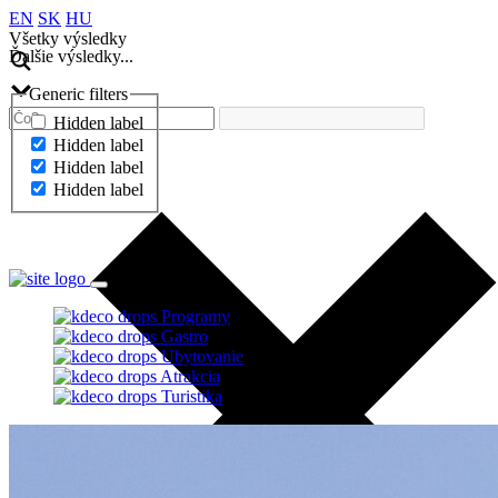
EN
SK
HU
Všetky výsledky
Ďalšie výsledky...
Generic filters
Hidden label
Hidden label
Hidden label
Hidden label
Ďalšie výsledky...
Programy
Gastro
Ubytovanie
Atrakcia
Turistika