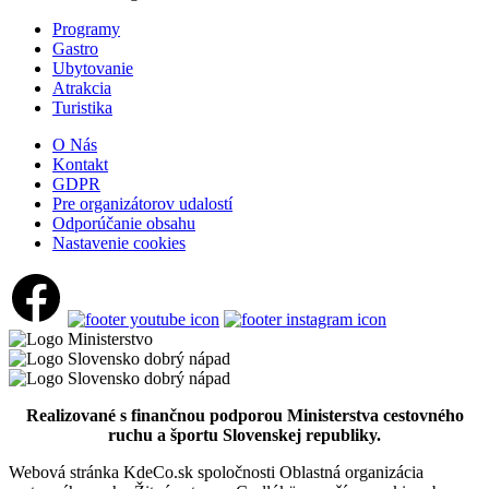
Vodná túra na rieke Váh
Programy
Gastro
Ubytovanie
23 km,
Vodná túra
Atrakcia
Turistika
O Nás
Kontakt
Termálna túra
GDPR
Pre organizátorov udalostí
Odporúčanie obsahu
Nastavenie cookies
99 km,
Prehliadka mesta
Cyklotúra Szigetköz-Žitný ostrov
228 km,
Cyklovýlet
Realizované s finančnou podporou Ministerstva cestovného
ruchu a športu Slovenskej republiky.
Webová stránka KdeCo.sk spoločnosti Oblastná organizácia