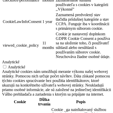
checkbox-performance
months
zaznamenanie súhlasu
používateľa s cookies v kategórii
,,Výkonné"
Zaznamená predvolený stav
tlačidla príslušnej kategórie a stav
CookieLawInfoConsent
1 year
CCPA. Funguje iba v koordinácii
s primárnym súborom cookie.
Cookie je nastavený doplnkom
GDPR Cookie Consent a používa
11
sa na uloženie toho, či používateľ
viewed_cookie_policy
months
súhlasil alebo nesúhlasil s
používaním súborov cookie.
Neuchováva žiadne osobné údaje.
Analytické
Analytické
Analytické cookies nám umožňujú meranie výkonu našej webovej
stránky. Pomocou nich určuje počet návštev. Dáta získané pomocou
týchto cookies spracúvanie bez použitia identifikátorov, ktoré
ukazujú na konkrétneho užívateľa webovej stránky. Neukladajú
priamo osobné informácie, ale sú založené na jedinečnej identifikácii
Vášho prehliadača a zariadenia s ktorým sa pripájate na internet.
Dĺžka
Cookie
Popis
trvania
Cookie _ga nainštalovaný službou