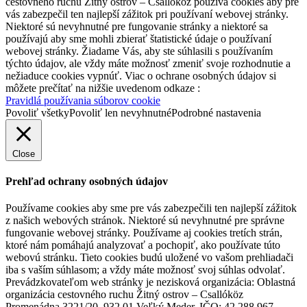
cestovného ruchu Žitný ostrov – Csallóköz používa cookies aby pre
vás zabezpečil ten najlepší zážitok pri používaní webovej stránky.
Niektoré sú nevyhnutné pre fungovanie stránky a niektoré sa
používajú aby sme mohli zbierať štatistické údaje o používaní
webovej stránky. Žiadame Vás, aby ste súhlasili s používaním
týchto údajov, ale vždy máte možnosť zmeniť svoje rozhodnutie a
nežiaduce cookies vypnúť. Viac o ochrane osobných údajov si
môžete prečítať na nižšie uvedenom odkaze :
Pravidlá používania súborov cookie
Povoliť všetky
Povoliť len nevyhnutné
Podrobné nastavenia
Close
Prehľad ochrany osobných údajov
Používame cookies aby sme pre vás zabezpečili ten najlepší zážitok
z našich webových stránok. Niektoré sú nevyhnutné pre správne
fungovanie webovej stránky. Používame aj cookies tretích strán,
ktoré nám pomáhajú analyzovať a pochopiť, ako používate túto
webovú stránku. Tieto cookies budú uložené vo vašom prehliadači
iba s vaším súhlasom; a vždy máte možnosť svoj súhlas odvolať.
Prevádzkovateľom web stránky je nezisková organizácia: Oblastná
organizácia cestovného ruchu Žitný ostrov – Csallóköz
Promenádna 3221/20, 932 01 Veľký Meder, IČO: 42 288 967