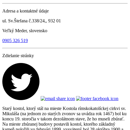
Adresa a kontaktné údaje
ul. Sv.Štefana č.338/24,, 932 01
Veľký Meder, slovensko
0905 326 519
Zdielanie stránky
Starý kostol, ktorý stál na mieste Kostola rímskokatolíckej cirkvi sv.
Mikuláša (na jednom zo starých zvonov sa uvádza rok 1467) bol ku
koncu 19. storočia v takom dezolátnom stave, že ho museli zbúrať.
Na mieste zbúranej budovy postavili kostol, ktorého základný
kameň položili vo februári 1899, vysvätený bol 28.októbra 1900 a