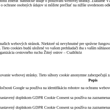
hli zbierať štatistické údaje o používaní webovej stránky. Žiadame Vás
 o ochrane osobných údajov si môžete prečítať na nižšie uvedenom od
z našich webových stránok. Niektoré sú nevyhnutné pre správne fungova
 Tieto cookies budú uložené vo vašom prehliadači iba s vaším súhlaso
ganizácia cestovného ruchu Žitný ostrov – Csallóköz
ovanie webovej stránky. Tieto súbory cookie anonymne zabezpečujú z
Popis
ločnosti Google sa používa na identifikáciu robotov na ochranu webo
 nastavený doplnkom GDPR Cookie Consent sa používa na zaznamenanie
 nastavený doplnkom GDPR Cookie Consent sa používa na zaznamenanie 