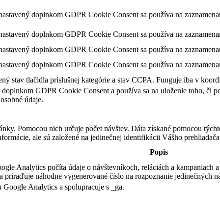
 nastavený doplnkom GDPR Cookie Consent sa používa na zaznamenanie 
 nastavený doplnkom GDPR Cookie Consent sa používa na zaznamenanie 
nastavený doplnkom GDPR Cookie Consent sa používa na zaznamenanie 
 nastavený doplnkom GDPR Cookie Consent sa používa na zaznamenanie
ý stav tlačidla príslušnej kategórie a stav CCPA. Funguje iba v koor
 doplnkom GDPR Cookie Consent a používa sa na uloženie toho, či použ
osobné údaje.
ky. Pomocou nich určuje počet návštev. Dáta získané pomocou týchto c
mácie, ale sú založené na jedinečnej identifikácii Vášho prehliadača a
Popis
gle Analytics počíta údaje o návštevníkoch, reláciách a kampaniach a t
 priraďuje náhodne vygenerované číslo na rozpoznanie jedinečných n
u Google Analytics a spolupracuje s _ga.