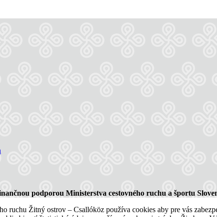
finančnou podporou Ministerstva cestovného ruchu a športu Sloven
 ruchu Žitný ostrov – Csallóköz používa cookies aby pre vás zabezpeči