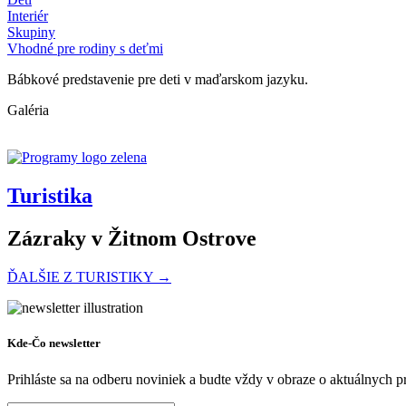
Interiér
Skupiny
Vhodné pre rodiny s deťmi
Bábkové predstavenie pre deti v maďarskom jazyku.
Galéria
Turistika
Zázraky v Žitnom Ostrove
ĎALŠIE Z TURISTIKY →
Na bicykli pri Dunaji
Kde-Čo newsletter
Prihláste sa na odberu noviniek a budte vždy v obraze o aktuálnych 