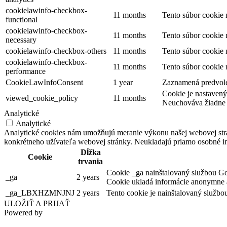
cookielawinfo-checkbox-
11 months
Tento súbor cookie
functional
cookielawinfo-checkbox-
11 months
Tento súbor cookie
necessary
cookielawinfo-checkbox-others
11 months
Tento súbor cookie 
cookielawinfo-checkbox-
11 months
Tento súbor cookie
performance
CookieLawInfoConsent
1 year
Zaznamená predvolen
Cookie je nastavený
viewed_cookie_policy
11 months
Neuchováva žiadne 
Analytické
Analytické
Analytické cookies nám umožňujú meranie výkonu našej webovej strán
konkrétneho užívateľa webovej stránky. Neukladajú priamo osobné infor
Dĺžka
Cookie
trvania
Cookie _ga nainštalovaný službou Goo
_ga
2 years
Cookie ukladá informácie anonymne a
_ga_LBXHZMNJNJ
2 years
Tento cookie je nainštalovaný službo
ULOŽIŤ A PRIJAŤ
Powered by