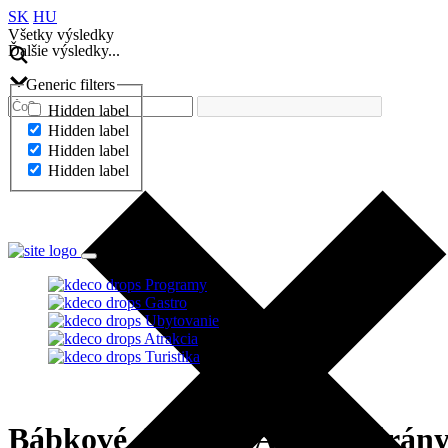
SK
HU
Všetky výsledky
Ďalšie výsledky...
Generic filters
Hidden label
Hidden label
Hidden label
Hidden label
Ďalšie výsledky...
Programy
Gastro
Ubytovanie
Atrakcia
Turistika
Bábkové divadlo: Angyalbárán