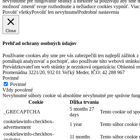
nevyhnutné pre fungovanie stránky a niektoré sa používajú aby sme mo
možnosť zmeniť svoje rozhodnutie a nežiaduce cookies vypnúť. Viac
Povoliť všetky
Povoliť len nevyhnutné
Podrobné nastavenia
Close
Prehľad ochrany osobných údajov
Používame cookies aby sme pre vás zabezpečili ten najlepší zážitok 
pomáhajú analyzovať a pochopiť, ako používate túto webovú stránku.
Prevádzkovateľom web stránky je nezisková organizácia: Oblastná or
Promenádna 3221/20, 932 01 Veľký Meder, IČO: 42 288 967
Povinné
Povinné
Vždy povolené
Nevyhnutné súbory cookie sú absolútne nevyhnutné pre správne fung
Cookie
Dĺžka trvania
5 months 27
_GRECAPTCHA
Tento cookie od spo
days
cookielawinfo-checkbox-
1 year
Tento súbor cookie
advertisement
cookielawinfo-checkbox-
11 months
Tento súbor cookie
analytics