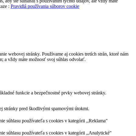
, aby ste súhlasili s používaním týchto údajov, ale vždy máte
kaze :
Pravidlá používania súborov cookie
nie webovej stránky. Používame aj cookies tretích strán, ktoré nám
m; a vždy máte možnosť svoj súhlas odvolať.
ákladné funkcie a bezpečnostné prvky webovej stránky.
vej stránky pred škodlivými spamovými útokmi.
 súhlasu používateľa s cookies v kategórii ,,Reklama"
súhlasu používateľa s cookies v kategórii ,,Analytické"