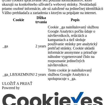
týchto cookies spracúvanie bez použitia identifikátorov, ktoré
ukazujú na konkrétneho užívateľa webovej stránky. Neukladajú
priamo osobné informácie, ale sú založené na jedinečnej identifikácii
Vášho prehliadača a zariadenia s ktorým sa pripájate na internet.
Dĺžka
Cookie
Popis
trvania
Cookie _ga nainštalovaný službou
Google Analytics počíta údaje o
návštevníkoch, reláciách a
kampaniach a tiež sleduje
používanie stránky pre analytický
_ga
2 years
prehľad stránky. Cookie ukladá
informácie anonymne a priraďuje
náhodne vygenerované číslo na
rozpoznanie jedinečných
návštevníkov.
Tento cookie je nainštalovaný
_ga_LBXHZMNJNJ
2 years
službou Google Analytics a
spolupracuje s _ga.
ULOŽIŤ A PRIJAŤ
Powered by