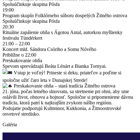
Spoluúčinkuje skupina Pósfa
19:00
Program skupín Folklórneho súboru dospelých Žitného ostrova
Spoluúčinkuje skupina Pósfa
20:30
Rituálne zapálenie ohňa s Ágotou Antal, autorkou myšlienky
festivalu Tündérkert
21:00 – 22:00
Koncert mld. Sándora Csóriho a Somu Nóvého
Približne o 22:00
Preskakovanie ohňa
Spevom sprevádzajú Beáta Lénárt a Bianka Tornyai.
Vstup je voľný! Prineste si deku, priateľov a poďme si
spoločne užiť čaro leta v Dunajskej Strede!
Preskakovanie ohňa – stará tradícia Žitného ostrova
21. júna, počas letného slnovratu, sa stretneme pri ohni, aby sme
oslávili život, obnovu a hojnosť. Spoločne si pripomenieme dávnu
tradíciu, ktorá patrí k najkrajším zvykom nášho regiónu.
Podujatie podporujú Kultminor, Kukkonia, a Žitnoostrovské
osvetové stredisko.
Galéria