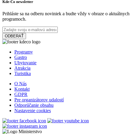
Thermalpark Dunajská Streda
Kde-Čo newsletter
Prihláste sa na odberu noviniek a budte vždy v obraze o aktuálnych
programoch.
Dunajská Streda
Turistické atrakcie
ODBERAŤ
Vermesova vila
Programy
Gastro
Ubytovanie
Atrakcia
Dunajská Streda
Turistika
Múzeá a galérie
O Nás
Kontakt
GDPR
Pre organizátorov udalostí
Slovakia Ring
Odporúčanie obsahu
Nastavenie cookies
Orechová Potôň
Turistické atrakcie