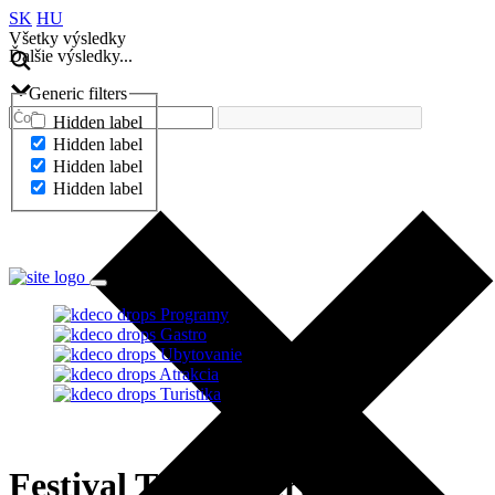
SK
HU
Všetky výsledky
Ďalšie výsledky...
Generic filters
Hidden label
Hidden label
Hidden label
Hidden label
Ďalšie výsledky...
Programy
Gastro
Ubytovanie
Atrakcia
Turistika
Festival Tündérkert