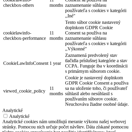
checkbox-others
months
zaznamenanie súhlasu
používateľa s cookies v kategórii
,,Iné"
Tento súbor cookie nastavený
doplnkom GDPR Cookie
cookielawinfo-
11
Consent sa používa na
checkbox-performance
months
zaznamenanie súhlasu
používateľa s cookies v kategórii
,,Výkonné"
Zaznamená predvolený stav
tlačidla príslušnej kategórie a stav
CookieLawInfoConsent
1 year
CCPA. Funguje iba v koordinácii
s primárnym súborom cookie.
Cookie je nastavený doplnkom
GDPR Cookie Consent a používa
11
sa na uloženie toho, či používateľ
viewed_cookie_policy
months
súhlasil alebo nesúhlasil s
používaním súborov cookie.
Neuchováva žiadne osobné údaje.
Analytické
Analytické
Analytické cookies nám umožňujú meranie výkonu našej webovej
stránky. Pomocou nich určuje počet návštev. Dáta získané pomocou