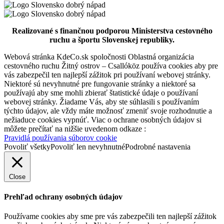
Turistické informačné centrum v Dunajskej Strede
Realizované s finančnou podporou Ministerstva cestovného
ruchu a športu Slovenskej republiky.
Webová stránka KdeCo.sk spoločnosti Oblastná organizácia
Dunajská Streda
cestovného ruchu Žitný ostrov – Csallóköz používa cookies aby pre
vás zabezpečil ten najlepší zážitok pri používaní webovej stránky.
Turistické atrakcie
Niektoré sú nevyhnutné pre fungovanie stránky a niektoré sa
používajú aby sme mohli zbierať štatistické údaje o používaní
webovej stránky. Žiadame Vás, aby ste súhlasili s používaním
Vodný kolový mlyn a skanzen v Jelke
týchto údajov, ale vždy máte možnosť zmeniť svoje rozhodnutie a
nežiaduce cookies vypnúť. Viac o ochrane osobných údajov si
môžete prečítať na nižšie uvedenom odkaze :
Pravidlá používania súborov cookie
Jelka
Povoliť všetky
Povoliť len nevyhnutné
Podrobné nastavenia
Múzeá a galérie
Turistické atrakcie
Close
Prehľad ochrany osobných údajov
Používame cookies aby sme pre vás zabezpečili ten najlepší zážitok