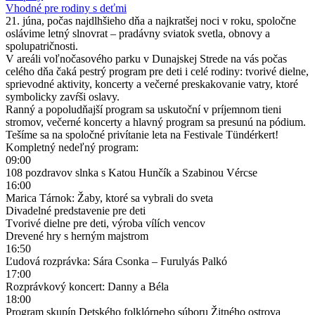
Vhodné pre rodiny s deťmi
21. júna, počas najdlhšieho dňa a najkratšej noci v roku, spoločne
oslávime letný slnovrat – pradávny sviatok svetla, obnovy a
spolupatričnosti.
V areáli voľnočasového parku v Dunajskej Strede na vás počas
celého dňa čaká pestrý program pre deti i celé rodiny: tvorivé dielne,
sprievodné aktivity, koncerty a večerné preskakovanie vatry, ktoré
symbolicky zavŕši oslavy.
Ranný a popoludňajší program sa uskutoční v príjemnom tieni
stromov, večerné koncerty a hlavný program sa presunú na pódium.
Tešíme sa na spoločné privítanie leta na Festivale Tündérkert!
Kompletný nedeľný program:
09:00
108 pozdravov slnka s Katou Hunčík a Szabinou Vércse
16:00
Marica Tárnok: Žaby, ktoré sa vybrali do sveta
Divadelné predstavenie pre deti
Tvorivé dielne pre deti, výroba vílích vencov
Drevené hry s herným majstrom
16:50
Ľudová rozprávka: Sára Csonka – Furulyás Palkó
17:00
Rozprávkový koncert: Danny a Béla
18:00
Program skupín Detského folklórneho súboru Žitného ostrova