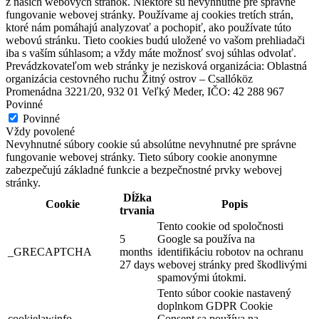
z našich webových stránok. Niektoré sú nevyhnutné pre správne
fungovanie webovej stránky. Používame aj cookies tretích strán,
ktoré nám pomáhajú analyzovať a pochopiť, ako používate túto
webovú stránku. Tieto cookies budú uložené vo vašom prehliadači
iba s vaším súhlasom; a vždy máte možnosť svoj súhlas odvolať.
Prevádzkovateľom web stránky je nezisková organizácia: Oblastná
organizácia cestovného ruchu Žitný ostrov – Csallóköz
Promenádna 3221/20, 932 01 Veľký Meder, IČO: 42 288 967
Povinné
Povinné
Vždy povolené
Nevyhnutné súbory cookie sú absolútne nevyhnutné pre správne
fungovanie webovej stránky. Tieto súbory cookie anonymne
zabezpečujú základné funkcie a bezpečnostné prvky webovej
stránky.
Dĺžka
Cookie
Popis
trvania
Tento cookie od spoločnosti
5
Google sa používa na
_GRECAPTCHA
months
identifikáciu robotov na ochranu
27 days
webovej stránky pred škodlivými
spamovými útokmi.
Tento súbor cookie nastavený
doplnkom GDPR Cookie
cookielawinfo-
Consent sa používa na