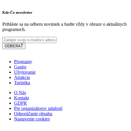
Kde-Čo newsletter
Prihláste sa na odberu noviniek a budte vždy v obraze o aktuálnych
programoch.
ODBERAŤ
Programy
Gastro
Ubytovanie
Atrakcia
Turistika
O Nás
Kontakt
GDPR
Pre organizátorov udalostí
Odporúčanie obsahu
Nastavenie cookies