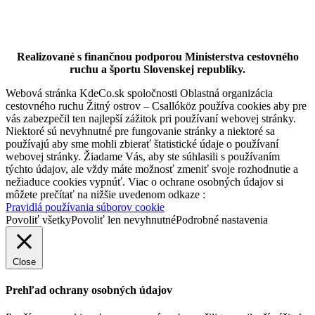
Realizované s finančnou podporou Ministerstva cestovného
ruchu a športu Slovenskej republiky.
Hotel Legend
Webová stránka KdeCo.sk spoločnosti Oblastná organizácia
cestovného ruchu Žitný ostrov – Csallóköz používa cookies aby pre
vás zabezpečil ten najlepší zážitok pri používaní webovej stránky.
Niektoré sú nevyhnutné pre fungovanie stránky a niektoré sa
Dunajská Streda
používajú aby sme mohli zbierať štatistické údaje o používaní
webovej stránky. Žiadame Vás, aby ste súhlasili s používaním
Hotel
týchto údajov, ale vždy máte možnosť zmeniť svoje rozhodnutie a
nežiaduce cookies vypnúť. Viac o ochrane osobných údajov si
môžete prečítať na nižšie uvedenom odkaze :
Pravidlá používania súborov cookie
Povoliť všetky
Povoliť len nevyhnutné
Podrobné nastavenia
Close
Prehľad ochrany osobných údajov