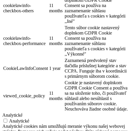
doplnkom GDPR Cookie
cookielawinfo-
11
Consent sa používa na
checkbox-others
months
zaznamenanie súhlasu
používateľa s cookies v kategórii
,,Iné"
Tento súbor cookie nastavený
doplnkom GDPR Cookie
cookielawinfo-
11
Consent sa používa na
checkbox-performance
months
zaznamenanie súhlasu
používateľa s cookies v kategórii
,,Výkonné"
Zaznamená predvolený stav
Art Hotel Kaštieľ
tlačidla príslušnej kategórie a stav
CookieLawInfoConsent
1 year
CCPA. Funguje iba v koordinácii
s primárnym súborom cookie.
Cookie je nastavený doplnkom
Tomášov
GDPR Cookie Consent a používa
11
sa na uloženie toho, či používateľ
Hotel
viewed_cookie_policy
months
súhlasil alebo nesúhlasil s
používaním súborov cookie.
Neuchováva žiadne osobné údaje.
Analytické
Analytické
Analytické cookies nám umožňujú meranie výkonu našej webovej