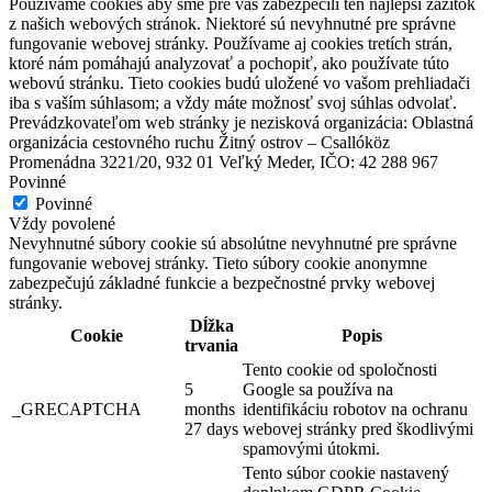
Používame cookies aby sme pre vás zabezpečili ten najlepší zážitok
z našich webových stránok. Niektoré sú nevyhnutné pre správne
fungovanie webovej stránky. Používame aj cookies tretích strán,
ktoré nám pomáhajú analyzovať a pochopiť, ako používate túto
webovú stránku. Tieto cookies budú uložené vo vašom prehliadači
iba s vaším súhlasom; a vždy máte možnosť svoj súhlas odvolať.
Prevádzkovateľom web stránky je nezisková organizácia: Oblastná
organizácia cestovného ruchu Žitný ostrov – Csallóköz
Promenádna 3221/20, 932 01 Veľký Meder, IČO: 42 288 967
Povinné
Povinné
Vždy povolené
Nevyhnutné súbory cookie sú absolútne nevyhnutné pre správne
fungovanie webovej stránky. Tieto súbory cookie anonymne
zabezpečujú základné funkcie a bezpečnostné prvky webovej
stránky.
Dĺžka
Cookie
Popis
trvania
Tento cookie od spoločnosti
5
Google sa používa na
_GRECAPTCHA
months
identifikáciu robotov na ochranu
27 days
webovej stránky pred škodlivými
spamovými útokmi.
Tento súbor cookie nastavený
Hotel Amade Château