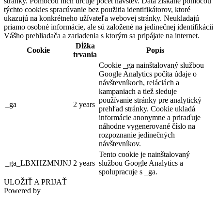
stránky. Pomocou nich určuje počet návštev. Dáta získané pomocou
týchto cookies spracúvanie bez použitia identifikátorov, ktoré
ukazujú na konkrétneho užívateľa webovej stránky. Neukladajú
priamo osobné informácie, ale sú založené na jedinečnej identifikácii
Vášho prehliadača a zariadenia s ktorým sa pripájate na internet.
Dĺžka
Cookie
Popis
trvania
Cookie _ga nainštalovaný službou
Google Analytics počíta údaje o
návštevníkoch, reláciách a
kampaniach a tiež sleduje
používanie stránky pre analytický
_ga
2 years
prehľad stránky. Cookie ukladá
informácie anonymne a priraďuje
náhodne vygenerované číslo na
rozpoznanie jedinečných
návštevníkov.
Tento cookie je nainštalovaný
_ga_LBXHZMNJNJ
2 years
službou Google Analytics a
spolupracuje s _ga.
ULOŽIŤ A PRIJAŤ
Powered by