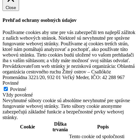
Close
Prehľad ochrany osobných údajov
Používame cookies aby sme pre vás zabezpečili ten najlepší zážitok
z našich webových stránok. Niektoré sú nevyhnutné pre správne
fungovanie webovej stránky. Používame aj cookies tretích strán,
ktoré nám pomáhajú analyzovať a pochopiť, ako používate túto
webovú stránku. Tieto cookies budú uložené vo vašom prehliadači
iba s vaším súhlasom; a vždy máte možnosť svoj súhlas odvolať.
Prevádzkovateľom web stránky je nezisková organizácia: Oblastná
organizácia cestovného ruchu Žitný ostrov – Csallóköz
Promenádna 3221/20, 932 01 Veľký Meder, IČO: 42 288 967
Povinné
Povinné
Vždy povolené
Nevyhnutné súbory cookie sú absolútne nevyhnutné pre správne
Cyklotúra Szigetköz-Žitný ostrov
fungovanie webovej stránky. Tieto súbory cookie anonymne
zabezpečujú základné funkcie a bezpečnostné prvky webovej
stránky.
Dĺžka
Cookie
Popis
228 km,
Cyklovýlet
trvania
Tento cookie od spoločnosti