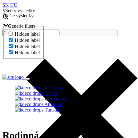
SK
HU
Všetky výsledky
Ďalšie výsledky...
Generic filters
Hidden label
Hidden label
Hidden label
Hidden label
Ďalšie výsledky...
Programy
Gastro
Ubytovanie
Atrakcia
Turistika
Rodinná nedeľa v x-bionic