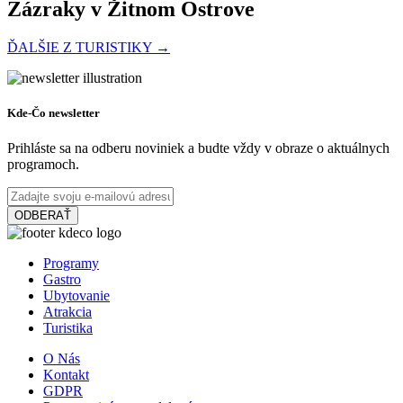
Zázraky v Žitnom Ostrove
ĎALŠIE Z TURISTIKY →
Na bicykli pri Dunaji
Kde-Čo newsletter
Prihláste sa na odberu noviniek a budte vždy v obraze o aktuálnych
programoch.
64 km,
Cyklovýlet
ODBERAŤ
Vodná túra na rieke Váh
Programy
Gastro
Ubytovanie
23 km,
Vodná túra
Atrakcia
Turistika
O Nás
Kontakt
Termálna túra
GDPR