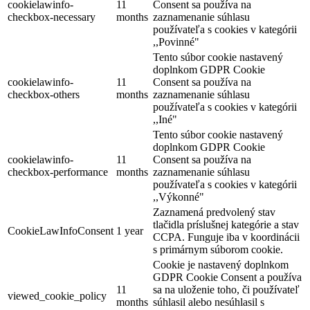
cookielawinfo-
11
Consent sa používa na
checkbox-necessary
months
zaznamenanie súhlasu
používateľa s cookies v kategórii
,,Povinné"
Tento súbor cookie nastavený
doplnkom GDPR Cookie
cookielawinfo-
11
Consent sa používa na
checkbox-others
months
zaznamenanie súhlasu
používateľa s cookies v kategórii
,,Iné"
Tento súbor cookie nastavený
doplnkom GDPR Cookie
cookielawinfo-
11
Consent sa používa na
checkbox-performance
months
zaznamenanie súhlasu
používateľa s cookies v kategórii
,,Výkonné"
Zaznamená predvolený stav
tlačidla príslušnej kategórie a stav
CookieLawInfoConsent
1 year
CCPA. Funguje iba v koordinácii
s primárnym súborom cookie.
Cookie je nastavený doplnkom
GDPR Cookie Consent a používa
11
sa na uloženie toho, či používateľ
viewed_cookie_policy
months
súhlasil alebo nesúhlasil s