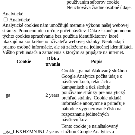
používaním súborov cookie.
Neuchováva žiadne osobné údaje.
Analytické
Analytické
Analytické cookies nám umožňujú meranie výkonu našej webovej
stránky. Pomocou nich určuje počet návštev. Dáta získané pomocou
týchto cookies spracúvanie bez použitia identifikátorov, ktoré
ukazujú na konkrétneho užívateľa webovej stránky. Neukladajú
priamo osobné informácie, ale sú založené na jedinečnej identifikácii
Vášho prehliadača a zariadenia s ktorým sa pripájate na internet.
Dĺžka
Cookie
Popis
trvania
Cookie _ga nainštalovaný službou
Google Analytics počíta údaje o
návštevníkoch, reláciách a
kampaniach a tiež sleduje
používanie stránky pre analytický
_ga
2 years
prehľad stránky. Cookie ukladá
informácie anonymne a priraďuje
náhodne vygenerované číslo na
rozpoznanie jedinečných
návštevníkov.
Tento cookie je nainštalovaný
_ga_LBXHZMNJNJ
2 years
službou Google Analytics a