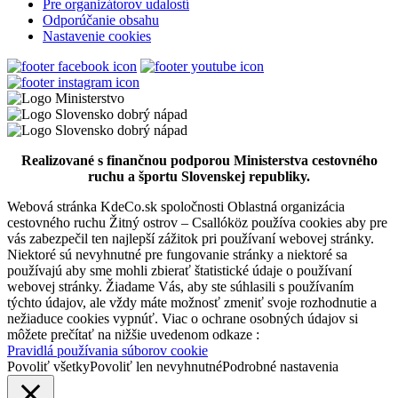
Pre organizátorov udalostí
Odporúčanie obsahu
Nastavenie cookies
99 km,
Prehliadka mesta
Realizované s finančnou podporou Ministerstva cestovného
ruchu a športu Slovenskej republiky.
Webová stránka KdeCo.sk spoločnosti Oblastná organizácia
cestovného ruchu Žitný ostrov – Csallóköz používa cookies aby pre
vás zabezpečil ten najlepší zážitok pri používaní webovej stránky.
Niektoré sú nevyhnutné pre fungovanie stránky a niektoré sa
používajú aby sme mohli zbierať štatistické údaje o používaní
webovej stránky. Žiadame Vás, aby ste súhlasili s používaním
týchto údajov, ale vždy máte možnosť zmeniť svoje rozhodnutie a
nežiaduce cookies vypnúť. Viac o ochrane osobných údajov si
môžete prečítať na nižšie uvedenom odkaze :
Pravidlá používania súborov cookie
Povoliť všetky
Povoliť len nevyhnutné
Podrobné nastavenia