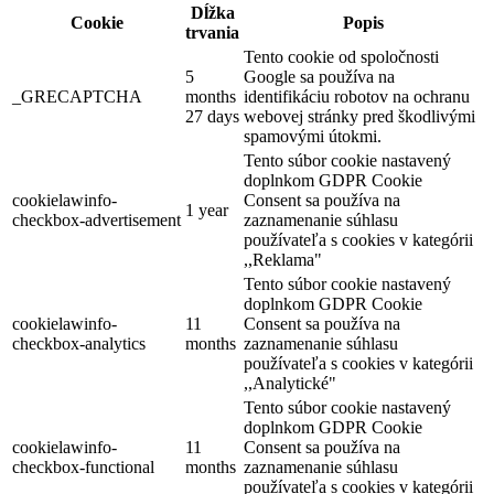
Dĺžka
Cookie
Popis
trvania
Tento cookie od spoločnosti
5
Google sa používa na
_GRECAPTCHA
months
identifikáciu robotov na ochranu
27 days
webovej stránky pred škodlivými
spamovými útokmi.
Tento súbor cookie nastavený
Na bicykli pri Dunaji
doplnkom GDPR Cookie
cookielawinfo-
Consent sa používa na
1 year
checkbox-advertisement
zaznamenanie súhlasu
používateľa s cookies v kategórii
64 km,
Cyklovýlet
,,Reklama"
Tento súbor cookie nastavený
doplnkom GDPR Cookie
cookielawinfo-
11
Consent sa používa na
checkbox-analytics
months
zaznamenanie súhlasu
používateľa s cookies v kategórii
,,Analytické"
Tento súbor cookie nastavený
doplnkom GDPR Cookie
cookielawinfo-
11
Consent sa používa na
checkbox-functional
months
zaznamenanie súhlasu
používateľa s cookies v kategórii