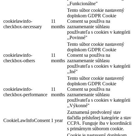
,,Funkcionálne"
Tento súbor cookie nastavený
doplnkom GDPR Cookie
cookielawinfo-
11
Consent sa používa na
checkbox-necessary
months
zaznamenanie súhlasu
používateľa s cookies v kategórii
,,Povinné"
Tento súbor cookie nastavený
doplnkom GDPR Cookie
cookielawinfo-
11
Consent sa používa na
checkbox-others
months
zaznamenanie súhlasu
používateľa s cookies v kategórii
,,Iné"
Tento súbor cookie nastavený
doplnkom GDPR Cookie
cookielawinfo-
11
Consent sa používa na
checkbox-performance
months
zaznamenanie súhlasu
používateľa s cookies v kategórii
,,Výkonné"
Zaznamená predvolený stav
tlačidla príslušnej kategórie a stav
CookieLawInfoConsent
1 year
CCPA. Funguje iba v koordinácii
s primárnym súborom cookie.
Cookie je nastavený doplnkom