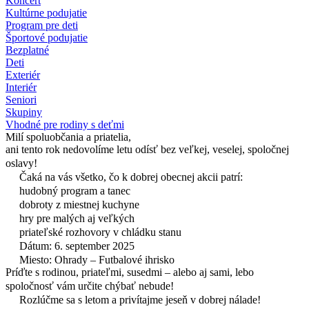
Koncert
Kultúrne podujatie
Program pre deti
Športové podujatie
Bezplatné
Deti
Exteriér
Interiér
Seniori
Skupiny
Vhodné pre rodiny s deťmi
Milí spoluobčania a priatelia,
ani tento rok nedovolíme letu odísť bez veľkej, veselej, spoločnej
oslavy!
Čaká na vás všetko, čo k dobrej obecnej akcii patrí:
hudobný program a tanec
dobroty z miestnej kuchyne
hry pre malých aj veľkých
priateľské rozhovory v chládku stanu
Dátum: 6. september 2025
Miesto: Ohrady – Futbalové ihrisko
Príďte s rodinou, priateľmi, susedmi – alebo aj sami, lebo
spoločnosť vám určite chýbať nebude!
Rozlúčme sa s letom a privítajme jeseň v dobrej nálade!