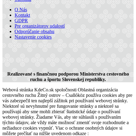
O Nás
Kontakt
GDPR
Pre organizátorov udalostí
Odporúčanie obsahu
Nastavenie cookies
Vodná túra na rieke Váh
Realizované s finančnou podporou Ministerstva cestovného
ruchu a športu Slovenskej republiky.
Webová stránka KdeCo.sk spoločnosti Oblastná organizácia
23 km,
Vodná túra
cestovného ruchu Žitný ostrov – Csallóköz používa cookies aby pre
vás zabezpečil ten najlepší zážitok pri používaní webovej stránky.
Niektoré sú nevyhnutné pre fungovanie stránky a niektoré sa
používajú aby sme mohli zbierať štatistické údaje o používaní
webovej stránky. Žiadame Vás, aby ste súhlasili s používaním
týchto údajov, ale vždy máte možnosť zmeniť svoje rozhodnutie a
nežiaduce cookies vypnúť. Viac o ochrane osobných údajov si
môžete prečítať na nižšie uvedenom odkaze :