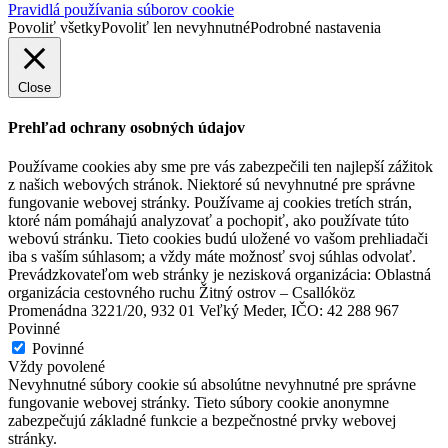
Pravidlá používania súborov cookie
Povoliť všetky
Povoliť len nevyhnutné
Podrobné nastavenia
Close
Prehľad ochrany osobných údajov
Používame cookies aby sme pre vás zabezpečili ten najlepší zážitok
z našich webových stránok. Niektoré sú nevyhnutné pre správne
fungovanie webovej stránky. Používame aj cookies tretích strán,
ktoré nám pomáhajú analyzovať a pochopiť, ako používate túto
webovú stránku. Tieto cookies budú uložené vo vašom prehliadači
iba s vaším súhlasom; a vždy máte možnosť svoj súhlas odvolať.
Prevádzkovateľom web stránky je nezisková organizácia: Oblastná
organizácia cestovného ruchu Žitný ostrov – Csallóköz
Promenádna 3221/20, 932 01 Veľký Meder, IČO: 42 288 967
Povinné
Povinné
Vždy povolené
Nevyhnutné súbory cookie sú absolútne nevyhnutné pre správne
fungovanie webovej stránky. Tieto súbory cookie anonymne
zabezpečujú základné funkcie a bezpečnostné prvky webovej
stránky.