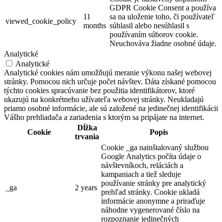
GDPR Cookie Consent a používa
11
sa na uloženie toho, či používateľ
viewed_cookie_policy
months
súhlasil alebo nesúhlasil s
používaním súborov cookie.
Neuchováva žiadne osobné údaje.
Analytické
Analytické
Analytické cookies nám umožňujú meranie výkonu našej webovej
stránky. Pomocou nich určuje počet návštev. Dáta získané pomocou
týchto cookies spracúvanie bez použitia identifikátorov, ktoré
ukazujú na konkrétneho užívateľa webovej stránky. Neukladajú
priamo osobné informácie, ale sú založené na jedinečnej identifikácii
Vášho prehliadača a zariadenia s ktorým sa pripájate na internet.
Dĺžka
Cookie
Popis
trvania
Cookie _ga nainštalovaný službou
Google Analytics počíta údaje o
návštevníkoch, reláciách a
kampaniach a tiež sleduje
používanie stránky pre analytický
_ga
2 years
prehľad stránky. Cookie ukladá
informácie anonymne a priraďuje
náhodne vygenerované číslo na
rozpoznanie jedinečných