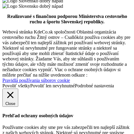
Dni svätého Štefana v Šamoríne
Realizované s finančnou podporou Ministerstva cestovného
ruchu a športu Slovenskej republiky.
Webová stránka KdeCo.sk spoločnosti Oblastná organizácia
Šamorín, August 14
cestovného ruchu Žitný ostrov – Csallóköz používa cookies aby pre
vás zabezpečil ten najlepší zážitok pri používaní webovej stránky.
Festival
Koncert
Niektoré sú nevyhnutné pre fungovanie stránky a niektoré sa
používajú aby sme mohli zbierať štatistické údaje o používaní
webovej stránky. Žiadame Vás, aby ste súhlasili s používaním
Mesto Šamorín
týchto údajov, ale vždy máte možnosť zmeniť svoje rozhodnutie a
nežiaduce cookies vypnúť. Viac o ochrane osobných údajov si
môžete prečítať na nižšie uvedenom odkaze :
Pravidlá používania súborov cookie
Šamorín, Január 01
Povoliť všetky
Povoliť len nevyhnutné
Podrobné nastavenia
Festival
Koncert
Close
Prehľad ochrany osobných údajov
Používame cookies aby sme pre vás zabezpečili ten najlepší zážitok
z našich webových stránok. Niektoré sú nevyhnutné pre správne