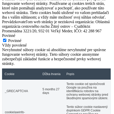
fungovanie webovej stránky. Používame aj cookies tretích strán,
ktoré nám pomáhajú analyzovať a pochopiť, ako používate túto
webovú stránku. Tieto cookies budú uložené vo vašom prehliadači
iba s vaším súhlasom; a vždy máte možnosť svoj súhlas odvolať.
Prevádzkovateľom web stránky je nezisková organizácia: Oblastná
organizácia cestovného ruchu Žitný ostrov – Csallóköz
Promenádna 3221/20, 932 01 Veľký Meder, IČO: 42 288 967
Povinné
Povinné
Vždy povolené
Nevyhnutné súbory cookie sú absolútne nevyhnutné pre správne
fungovanie webovej stránky. Tieto súbory cookie anonymne
zabezpečujú základné funkcie a bezpečnostné prvky webovej
stránky.
Cookie
Dĺžka trvania
Popis
Tento cookie od spoločnosti
Google sa používa na
5 months 27
_GRECAPTCHA
identifikáciu robotov na
days
ochranu webovej stránky pred
škodlivými spamovými útokmi.
Tento súbor cookie nastavený
doplnkom GDPR Cookie
cookielawinfo-