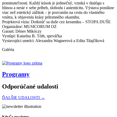
pominuteľnosti. Každý kúsok je jedinečný, vzniká v dialógu s
hlinou a nesie v sebe príbeh, slobodu i autenticitu. Výstava ponúkne
viac než estetický zážitok – je pozvaním na cestu do vlastného
vnútra, k objaveniu krásy prítomného okamihu.
Projektová vízia: Dotknúť sa duše cez keramiku – STOPA DUŠE
Organizátor: MUSICORUM OZ
Garant: Dénes Mikóczy
Vystúpi: Katarína B. Tóth, speváčka
Vystavujúci umelci: Alexandra Wagnerová a Edita Tilajčíková
Galéria
Programy
Odporúčané udalosti
ĎALŠIE UDALOSTI →
Malá večerná hudba
Kde-Čo newsletter