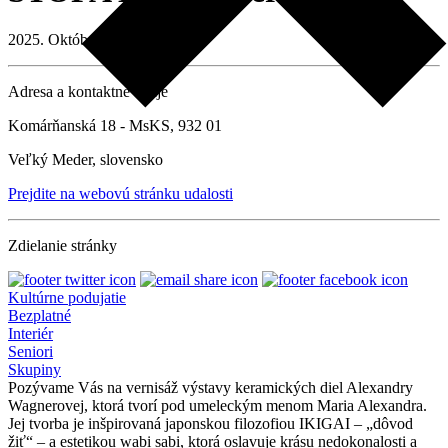
2025. Október 10. 17:00
Adresa a kontaktné údaje
Komárňanská 18 - MsKS, 932 01
Veľký Meder, slovensko
Prejdite na webovú stránku udalosti
Zdielanie stránky
Kultúrne podujatie
Bezplatné
Interiér
Seniori
Skupiny
Pozývame Vás na vernisáž výstavy keramických diel Alexandry
Wagnerovej, ktorá tvorí pod umeleckým menom Maria Alexandra.
Jej tvorba je inšpirovaná japonskou filozofiou IKIGAI – „dôvod
žiť“ – a estetikou wabi sabi, ktorá oslavuje krásu nedokonalosti a