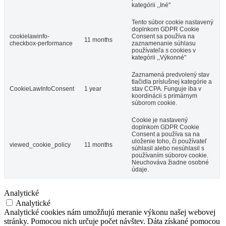
kategórii ,,Iné"
Festival POMLÉ
Tento súbor cookie nastavený
doplnkom GDPR Cookie
cookielawinfo-
Consent sa používa na
11 months
checkbox-performance
zaznamenanie súhlasu
používateľa s cookies v
Šamorín, August 28
kategórii ,,Výkonné"
Festival
Koncert
Zaznamená predvolený stav
tlačidla príslušnej kategórie a
CookieLawInfoConsent
1 year
stav CCPA. Funguje iba v
koordinácii s primárnym
súborom cookie.
Cookie je nastavený
doplnkom GDPR Cookie
Consent a používa sa na
uloženie toho, či používateľ
viewed_cookie_policy
11 months
súhlasil alebo nesúhlasil s
používaním súborov cookie.
Neuchováva žiadne osobné
údaje.
Analytické
Analytické
Analytické cookies nám umožňujú meranie výkonu našej webovej
stránky. Pomocou nich určuje počet návštev. Dáta získané pomocou