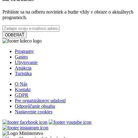
Prihláste sa na odberu noviniek a budte vždy v obraze o aktuálnych
programoch.
Šamorín, Júl 17
Festival
Koncert
ODBERAŤ
Bazový festival
Programy
Gastro
Ubytovanie
Atrakcia
Kyselica, September 05
Turistika
Festival
Koncert
O Nás
Kontakt
GDPR
Pre organizátorov udalostí
Podujatia v x-bionic sphere 2026
Odporúčanie obsahu
Nastavenie cookies
Šamorín, Február 20
Festival
Kultúrne podujatie