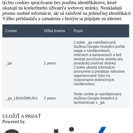
týchto cookies spracúvanie bez použitia identifikátorov, ktoré
ukazujú na konkrétneho užívateľa webovej stránky. Neukladajú
priamo osobné informácie, ale sú založené na jedinečnej identifikácii
Vášho prehliadača a zariadenia s ktorým sa pripájate na internet.
Cookie
Dĺžka trvania
Popis
Cookie _ga nainštalovaný
službou Google Analytics počíta
údaje o návštevníkoch,
reláciách a kampaniach a tiež
sleduje používanie stránky pre
_ga
2 years
analytický prehľad stránky.
Cookie ukladá informácie
anonymne a priraďuje náhodne
vygenerované číslo na
rozpoznanie jedinečných
návštevníkov.
Tento cookie je nainštalovaný
_ga_LBXHZMNJNJ
2 years
službou Google Analytics a
spolupracuje s _ga.
ULOŽIŤ A PRIJAŤ
Powered by
Vojenské múzeum