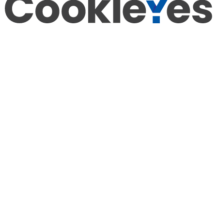
Orechová Potôň, Február 01
Program pre deti
Thermalpark Dunajská Streda
Dunajská Streda, Január 01
Mesto Dunajská Streda
Dunajská Streda, Január 01
Plavby cez plavebné komory na Vodnom diele Gabčíkovo