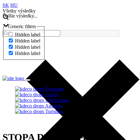
SK
HU
Všetky výsledky
Ďalšie výsledky...
Generic filters
Hidden label
Hidden label
Hidden label
Hidden label
Ďalšie výsledky...
Programy
Gastro
Ubytovanie
Atrakcia
Turistika
STOPA DUŠE – vernisáž