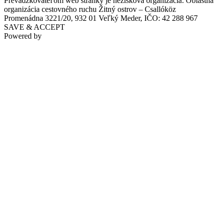
Prevádzkovateľom web stránky je nezisková organizácia: Oblastná
organizácia cestovného ruchu Žitný ostrov – Csallóköz
Promenádna 3221/20, 932 01 Veľký Meder, IČO: 42 288 967
SAVE & ACCEPT
Powered by
Cycling by the Danube