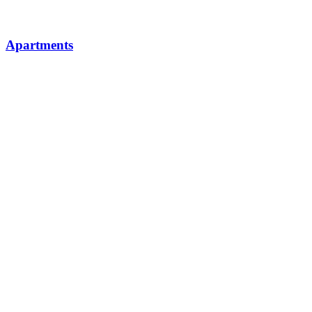
Apartments
Pečená divina s hríbovou omáčkou
Csente Čárda (Csente Tavern)