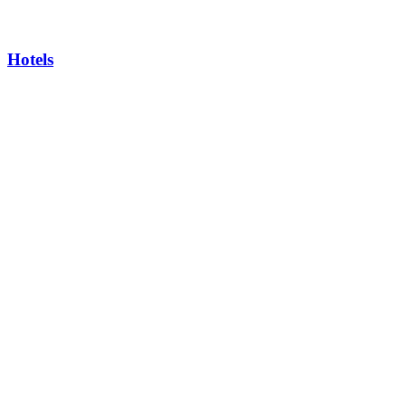
Hotels
Rybacia polievka „Dunaj”
PLATAN Pension