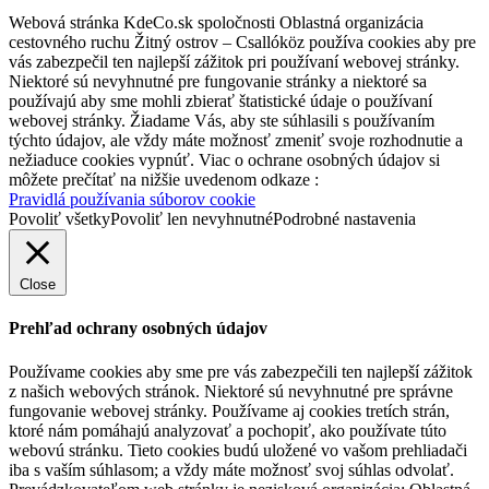
Webová stránka KdeCo.sk spoločnosti Oblastná organizácia
cestovného ruchu Žitný ostrov – Csallóköz používa cookies aby pre
vás zabezpečil ten najlepší zážitok pri používaní webovej stránky.
Water tour on the Váh River
Niektoré sú nevyhnutné pre fungovanie stránky a niektoré sa
používajú aby sme mohli zbierať štatistické údaje o používaní
webovej stránky. Žiadame Vás, aby ste súhlasili s používaním
týchto údajov, ale vždy máte možnosť zmeniť svoje rozhodnutie a
23 km,
Water hike
nežiaduce cookies vypnúť. Viac o ochrane osobných údajov si
môžete prečítať na nižšie uvedenom odkaze :
Pravidlá používania súborov cookie
Povoliť všetky
Povoliť len nevyhnutné
Podrobné nastavenia
Close
Prehľad ochrany osobných údajov
Používame cookies aby sme pre vás zabezpečili ten najlepší zážitok
z našich webových stránok. Niektoré sú nevyhnutné pre správne
fungovanie webovej stránky. Používame aj cookies tretích strán,
ktoré nám pomáhajú analyzovať a pochopiť, ako používate túto
webovú stránku. Tieto cookies budú uložené vo vašom prehliadači
iba s vaším súhlasom; a vždy máte možnosť svoj súhlas odvolať.