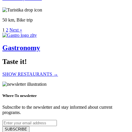
50 km, Bike trip
1
2
Next »
Gastronomy
Taste it!
SHOW RESTAURANTS →
Zákusok Ferrero
Where-To newsletter
Subscribe to the newsletter and stay informed about current
programs.
Dolce Vita Pastry Shop
SUBSCRIBE