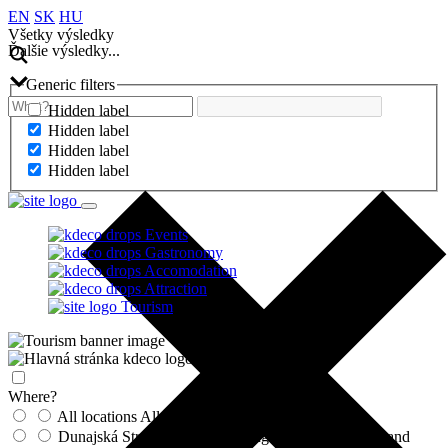
EN
SK
HU
Všetky výsledky
Ďalšie výsledky...
Generic filters
Hidden label
Hidden label
Hidden label
Hidden label
Events
Gastronomy
Accomodation
Attraction
Tourism
Where?
All locations
All locations
Dunajská Streda and surroundings
Dunajská Streda and