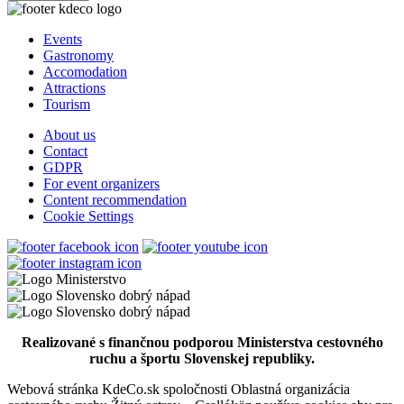
Rybacia polievka „Dunaj”
Events
Gastronomy
Accomodation
PLATAN Pension
Attractions
Tourism
About us
Contact
Pečená divina s hríbovou omáčkou
GDPR
For event organizers
Content recommendation
Cookie Settings
Csente Čárda (Csente Tavern)
Filet mignon rossini
Realizované s finančnou podporou Ministerstva cestovného
Scottish Pub
ruchu a športu Slovenskej republiky.
Webová stránka KdeCo.sk spoločnosti Oblastná organizácia