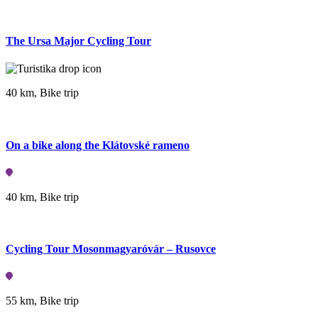
The Ursa Major Cycling Tour
64 km,
Bike trip
40 km, Bike trip
Thermal Tour
On a bike along the Klátovské rameno
99 km,
City tour
40 km, Bike trip
Water tour on the Váh River
Cycling Tour Mosonmagyaróvár – Rusovce
23 km,
Water hike
55 km, Bike trip