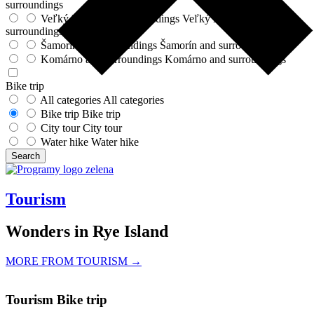
surroundings
Veľký Meder and surroundings
Veľký Meder and
surroundings
Šamorín and surroundings
Šamorín and surroundings
Komárno and surroundings
Komárno and surroundings
Bike trip
All categories
All categories
Bike trip
Bike trip
City tour
City tour
Water hike
Water hike
Search
Tourism
Wonders in Rye Island
MORE FROM TOURISM →
Tourism
Bike trip
Cycling by the Danube