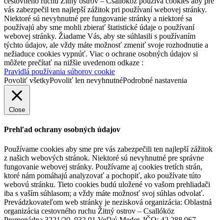
cestovného ruchu Žitný ostrov – Csallóköz používa cookies aby pre
Kebab bowl with a side dish
vás zabezpečil ten najlepší zážitok pri používaní webovej stránky.
Niektoré sú nevyhnutné pre fungovanie stránky a niektoré sa
používajú aby sme mohli zbierať štatistické údaje o používaní
webovej stránky. Žiadame Vás, aby ste súhlasili s používaním
PLATZ Bistro & Bar
týchto údajov, ale vždy máte možnosť zmeniť svoje rozhodnutie a
nežiaduce cookies vypnúť. Viac o ochrane osobných údajov si
môžete prečítať na nižšie uvedenom odkaze :
Pravidlá používania súborov cookie
Povoliť všetky
Povoliť len nevyhnutné
Podrobné nastavenia
Close
Prehľad ochrany osobných údajov
Používame cookies aby sme pre vás zabezpečili ten najlepší zážitok
z našich webových stránok. Niektoré sú nevyhnutné pre správne
fungovanie webovej stránky. Používame aj cookies tretích strán,
ktoré nám pomáhajú analyzovať a pochopiť, ako používate túto
webovú stránku. Tieto cookies budú uložené vo vašom prehliadači
iba s vaším súhlasom; a vždy máte možnosť svoj súhlas odvolať.
Prevádzkovateľom web stránky je nezisková organizácia: Oblastná
organizácia cestovného ruchu Žitný ostrov – Csallóköz
Promenádna 3221/20, 932 01 Veľký Meder, IČO: 42 288 967