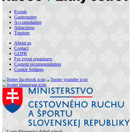
Events
Dunajská Streda, 01
Gastronomy
Accomodation
Attractions
Tourism
About us
Contact
GDPR
For event organizers
Content recommendation
Cookie Settings