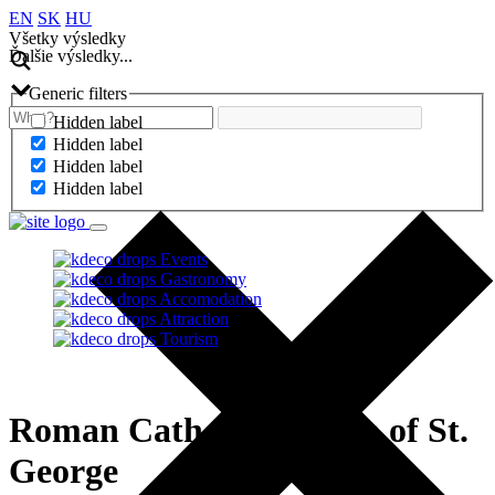
EN
SK
HU
Všetky výsledky
Ďalšie výsledky...
Generic filters
Hidden label
Hidden label
Hidden label
Hidden label
Events
Gastronomy
Accomodation
Attraction
Tourism
Roman Catholic Church of St.
George