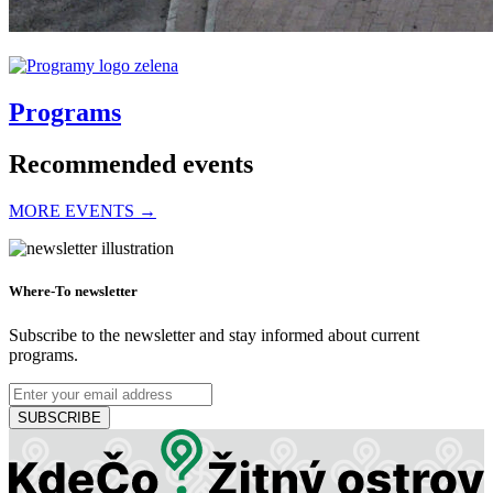
Programs
Recommended events
MORE EVENTS →
The town of Šamorín
Where-To newsletter
Subscribe to the newsletter and stay informed about current
programs.
Šamorín, 01
Concert
Cultural event
SUBSCRIBE
Thermalpark Dunajská Streda