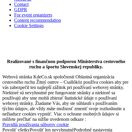
Contact
GDPR
For event organizers
Content recommendation
Cookie Settings
Vermes Villa
Dunajská Streda
Museums and galleries
Realizované s finančnou podporou Ministerstva cestovného
ruchu a športu Slovenskej republiky.
Webová stránka KdeCo.sk spoločnosti Oblastná organizácia
cestovného ruchu Žitný ostrov – Csallóköz používa cookies aby pre
vás zabezpečil ten najlepší zážitok pri používaní webovej stránky.
Niektoré sú nevyhnutné pre fungovanie stránky a niektoré sa
používajú aby sme mohli zbierať štatistické údaje o používaní
webovej stránky. Žiadame Vás, aby ste súhlasili s používaním
týchto údajov, ale vždy máte možnosť zmeniť svoje rozhodnutie a
nežiaduce cookies vypnúť. Viac o ochrane osobných údajov si
môžete prečítať na nižšie uvedenom odkaze :
Pravidlá používania súborov cookie
Povoliť všetky
Povoliť len nevyhnutné
Podrobné nastavenia