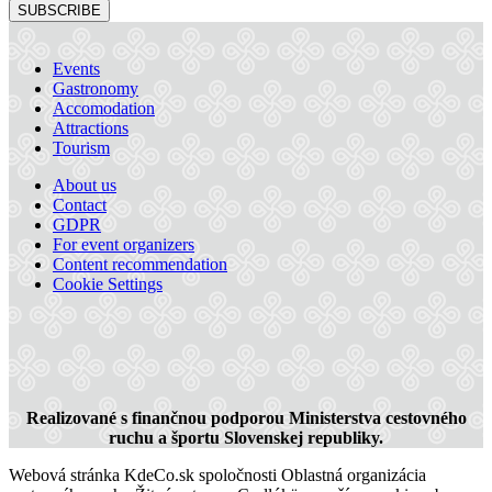
SUBSCRIBE
Events
Gastronomy
Accomodation
Attractions
Tourism
Pension Fortune
About us
Contact
GDPR
Dunajská Streda
For event organizers
Content recommendation
Pension
Cookie Settings
Realizované s finančnou podporou Ministerstva cestovného
ruchu a športu Slovenskej republiky.
Webová stránka KdeCo.sk spoločnosti Oblastná organizácia