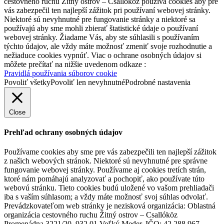
cestovného ruchu Žitný ostrov – Csallóköz používa cookies aby pre
vás zabezpečil ten najlepší zážitok pri používaní webovej stránky.
Niektoré sú nevyhnutné pre fungovanie stránky a niektoré sa
používajú aby sme mohli zbierať štatistické údaje o používaní
webovej stránky. Žiadame Vás, aby ste súhlasili s používaním
týchto údajov, ale vždy máte možnosť zmeniť svoje rozhodnutie a
nežiaduce cookies vypnúť. Viac o ochrane osobných údajov si
môžete prečítať na nižšie uvedenom odkaze :
Pravidlá používania súborov cookie
Povoliť všetky
Povoliť len nevyhnutné
Podrobné nastavenia
Close
Prehľad ochrany osobných údajov
Používame cookies aby sme pre vás zabezpečili ten najlepší zážitok
z našich webových stránok. Niektoré sú nevyhnutné pre správne
fungovanie webovej stránky. Používame aj cookies tretích strán,
ktoré nám pomáhajú analyzovať a pochopiť, ako používate túto
webovú stránku. Tieto cookies budú uložené vo vašom prehliadači
iba s vaším súhlasom; a vždy máte možnosť svoj súhlas odvolať.
Prevádzkovateľom web stránky je nezisková organizácia: Oblastná
organizácia cestovného ruchu Žitný ostrov – Csallóköz
Promenádna 3221/20, 932 01 Veľký Meder, IČO: 42 288 967