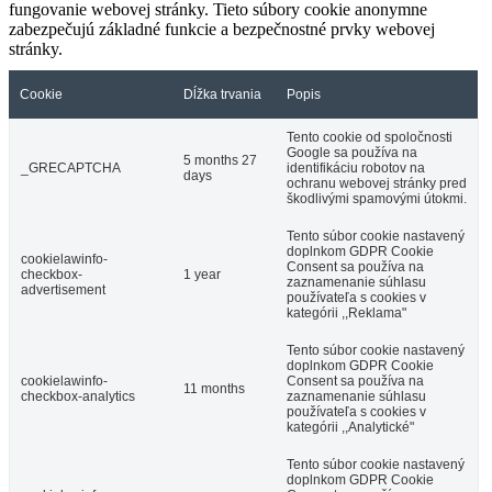
fungovanie webovej stránky. Tieto súbory cookie anonymne
zabezpečujú základné funkcie a bezpečnostné prvky webovej
stránky.
Cookie
Dĺžka trvania
Popis
Tento cookie od spoločnosti
Google sa používa na
5 months 27
_GRECAPTCHA
identifikáciu robotov na
days
ochranu webovej stránky pred
škodlivými spamovými útokmi.
Tento súbor cookie nastavený
doplnkom GDPR Cookie
cookielawinfo-
Consent sa používa na
checkbox-
1 year
zaznamenanie súhlasu
advertisement
používateľa s cookies v
kategórii ,,Reklama"
Tento súbor cookie nastavený
doplnkom GDPR Cookie
cookielawinfo-
Consent sa používa na
11 months
checkbox-analytics
zaznamenanie súhlasu
používateľa s cookies v
kategórii ,,Analytické"
Tento súbor cookie nastavený
doplnkom GDPR Cookie