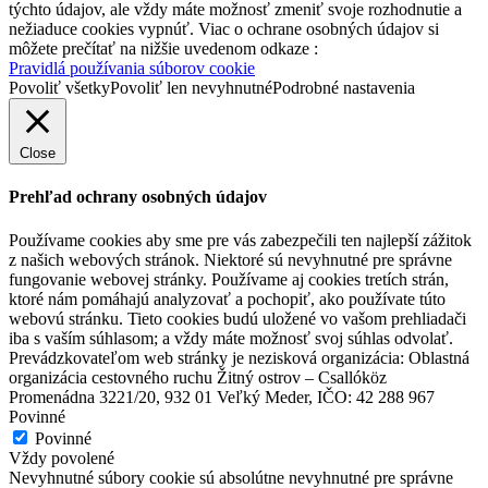
týchto údajov, ale vždy máte možnosť zmeniť svoje rozhodnutie a
nežiaduce cookies vypnúť. Viac o ochrane osobných údajov si
môžete prečítať na nižšie uvedenom odkaze :
Pravidlá používania súborov cookie
Povoliť všetky
Povoliť len nevyhnutné
Podrobné nastavenia
Zákusok Ferrero
Close
Cukráreň Dolce Vita
Prehľad ochrany osobných údajov
Používame cookies aby sme pre vás zabezpečili ten najlepší zážitok
z našich webových stránok. Niektoré sú nevyhnutné pre správne
fungovanie webovej stránky. Používame aj cookies tretích strán,
ktoré nám pomáhajú analyzovať a pochopiť, ako používate túto
webovú stránku. Tieto cookies budú uložené vo vašom prehliadači
iba s vaším súhlasom; a vždy máte možnosť svoj súhlas odvolať.
Prevádzkovateľom web stránky je nezisková organizácia: Oblastná
organizácia cestovného ruchu Žitný ostrov – Csallóköz
Promenádna 3221/20, 932 01 Veľký Meder, IČO: 42 288 967
Povinné
Povinné
Vždy povolené
Nevyhnutné súbory cookie sú absolútne nevyhnutné pre správne