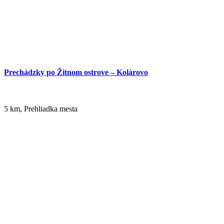
99 km,
Prehliadka mesta
Prechádzky po Žitnom ostrove – Kolárovo
5 km, Prehliadka mesta