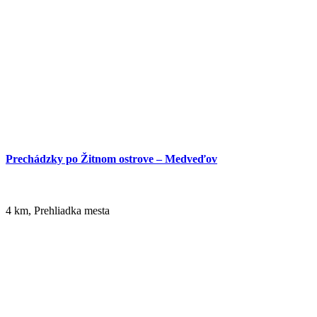
23 km,
Vodná túra
Prechádzky po Žitnom ostrove – Medveďov
4 km, Prehliadka mesta