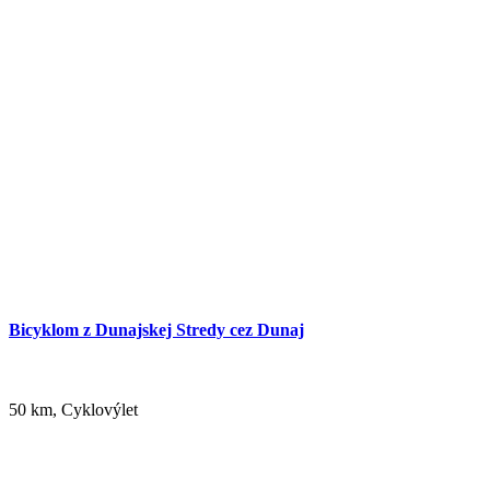
Cyklotúra Szigetköz-Žitný ostrov
228 km,
Cyklovýlet
Bicyklom z Dunajskej Stredy cez Dunaj
50 km, Cyklovýlet