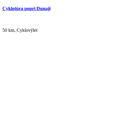
Cyklotúra popri Dunaji
50 km, Cyklovýlet