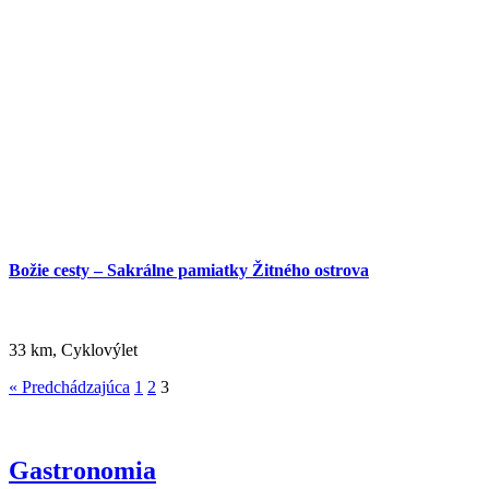
Božie cesty – Sakrálne pamiatky Žitného ostrova
33 km, Cyklovýlet
« Predchádzajúca
1
2
3
Gastronomia