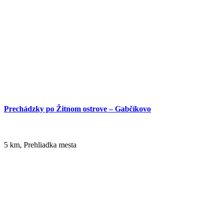
Na bicykli pri Dunaji
64 km,
Cyklovýlet
Prechádzky po Žitnom ostrove – Gabčíkovo
5 km, Prehliadka mesta